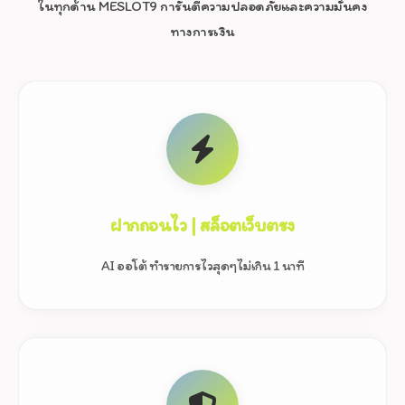
ในทุกด้าน MESLOT9 การันตีความปลอดภัยและความมั่นคง
ทางการเงิน
ฝากถอนไว | สล็อตเว็บตรง
AI ออโต้ ทำรายการไวสุดๆไม่เกิน 1 นาที