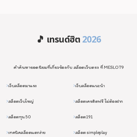
🎵 เทรนด์ฮิต
2026
คำค้นหายอดนิยมที่เกี่ยวข้องกับ สล็อตเว็บตรง ที่ MESLOT9
เว็บสล็อตมาแรง
เว็บสล็อตแนะนำ
สล็อตเว็บใหญ่
สล็อตเครดิตฟรี ไม่ต้องฝาก
สล็อตทุน 50
สล็อต191
เทคนิคสล็อตแตกง่าย
สล็อต simpleplay