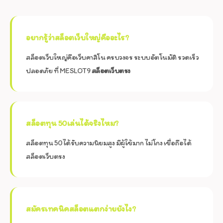
อยากรู้ว่าสล็อตเว็บใหญ่คืออะไร?
สล็อตเว็บใหญ่คือเว็บคาสิโน ครบวงจร ระบบอัตโนมัติ รวดเร็ว
ปลอดภัย ที่ MESLOT9
สล็อตเว็บตรง
สล็อตทุน 50เล่นได้จริงไหม?
สล็อตทุน 50ได้รับความนิยมสูง มีผู้ใช้มาก ไม่โกง เชื่อถือได้
สล็อตเว็บตรง
สมัครเทคนิคสล็อตแตกง่ายยังไง?