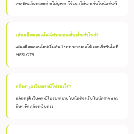
เทคนิคสล็อตแตกง่ายไม่ยุ่งยาก ใช้เวลาไม่นาน รับโบนัสทันที
เล่นสล็อตออนไลน์ฝากถอนขั้นต่ำเท่าไหร่?
เล่นสล็อตออนไลน์เริ่มต้น 1 บาท ระบบออโต้ รวดเร็วทันใจ ที่
MESLOT9
สล็อต jili เว็บตรงมีโปรอะไร?
สล็อต jili เว็บตรงมีโปรมากมาย โบนัสต้อนรับ โบนัสฝาก และ
อื่นๆ อีก สล็อตเว็บตรง