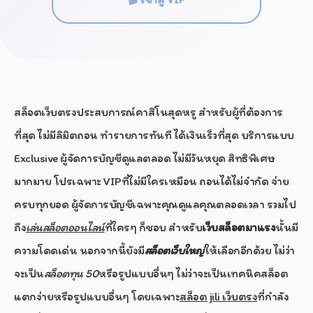
สล็อตเว็บตรงประสบการณ์คาสิโนสุดหรู สำหรับผู้ที่ต้องการ
ที่สุด ไม่มีลิมิตถอน ทำรายการทันที ได้เงินเร็วที่สุด บริการแบบ
Exclusive ผู้จัดการบัญชีดูแลตลอด ไม่มีวันหยุด สิทธิพิเศษ
มากมาย โปรเฉพาะ VIPที่ไม่มีใครเหมือน ถอนได้ไม่จำกัด จ่าย
ครบทุกยอด ผู้จัดการบัญชีเฉพาะคุณดูแลคุณตลอดเวลา รวมไป
ถึง
เล่นสล็อตออนไลน์
ที่ใครๆ ก็ชอบ สำหรับ
เว็บสล็อตมาแรง
นั้นมี
ความโดดเด่น นอกจากนี้ยังมี
สล็อตเว็บใหญ่
ให้เลือกอีกด้วย ไม่ว่า
จะเป็น
สล็อตทุน 50
หรือรูปแบบอื่นๆ ไม่ว่าจะเป็นเทคนิคสล็อต
แตกง่ายหรือรูปแบบอื่นๆ โดยเฉพาะ
สล็อต jili เว็บตรง
ที่กำลัง