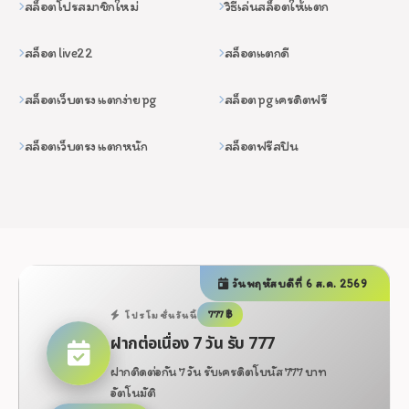
สล็อตโปรสมาชิกใหม่
วิธีเล่นสล็อตให้แตก
สล็อต live22
สล็อตแตกดี
สล็อตเว็บตรง แตกง่าย pg
สล็อต pg เครดิตฟรี
สล็อตเว็บตรง แตกหนัก
สล็อตฟรีสปิน
วันพฤหัสบดีที่ 6 ส.ค. 2569
777 ฿
โปรโมชั่นวันนี้
ฝากต่อเนื่อง 7 วัน รับ 777
ฝากติดต่อกัน 7 วัน รับเครดิตโบนัส 777 บาท
อัตโนมัติ