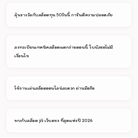
ลุ้นรางวัลกับสล็อตทุน 50วันนี้ การันตีความปลอดภัย
ลงทะเบียนเทคนิคสล็อตแตกง่ายตอนนี้ โบนัสรอไม่มี
เงื่อนไข
ใช้งานเล่นสล็อตออนไลน์สะดวก ผ่านมือถือ
พบกับสล็อต jili เว็บตรง ที่สุดแห่งปี 2026