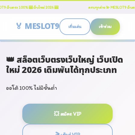
🎰 ครบทุกค่าย 💫 MESLOT9 เว็บตรง 100% 🎰 เว็บใหม่ 2026
🏅 MESLOT9
เริ่มเล่น
เข้าร่วม
👑 สล็อตเว็บตรงเว็บใหญ่ เว็บเปิด
ใหม่ 2026 เดิมพันได้ทุกประเภท
ออโต้ 100% ไม่มีขั้นต่ำ
💥 สมัคร VIP
🎬 เข้าสู่ VIP