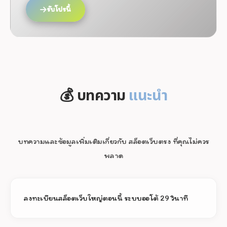
รับโปรนี้
💰 บทความ
แนะนำ
บทความและข้อมูลเพิ่มเติมเกี่ยวกับ สล็อตเว็บตรง ที่คุณไม่ควร
พลาด
ลงทะเบียนสล็อตเว็บใหญ่ตอนนี้ ระบบออโต้ 29 วินาที