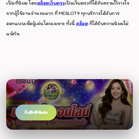
เป็นที่นิยม โดย
สล็อตเว็บตรง
เป็นเว็บตรงที่ได้รับความไว้วางใจ
จากผู้ใช้งานจำนวนมาก ที่ MESLOT9 ทุกบริการได้รับการ
ออกแบบเพื่อผู้เล่นโดยเฉพาะ ทั้งนี้
สล็อต
ก็ได้รับความนิยมไม่
แพ้กัน
🏆 Cashbackทุกสัปดาห์! ไม่มี
เงื่อนไข
คืนยอดเสีย 89% สูงสุด 6000 บาท
รับสิทธิพิเศษ