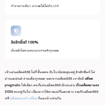
ทำรายการเริ่ม 1 บาท ออโต้ไม่เกิน 15 วิ
ลิขสิทธิ์แท้ 100%
เว็บหลักไม่ผ่านคนกลาง จ่ายจริงทุกยอด
เข้าเล่นสล็อต888 ไม่กี่ขั้นตอน รับโบนัสรอคุณอยู่ ลิขสิทธิ์แท้ ไม่
ผ่านเอเย่นต์ จ่ายเต็มทุกยอด นอกจากสล็อต888 เรายังมี
สล็อต
pragmatic
ให้เลือก คนที่เล่นสล็อต888 มักจะเล่น
เว็บสล็อตมาแรง
2026
ควบคู่กันไป เนื่องจากให้อารมณ์ที่แตกต่าง รวมถึงสล็อต888
ฟรี
สล็อตแนะนำเพื่อน
ก็แนะนำเช่นกัน