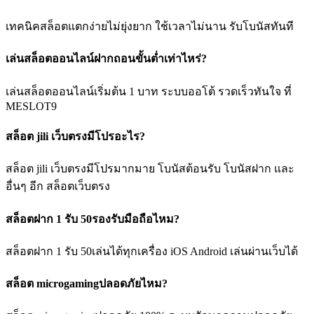
เทคนิคสล็อตแตกง่ายไม่ยุ่งยาก ใช้เวลาไม่นาน รับโบนัสทันที
เล่นสล็อตออนไลน์ฝากถอนขั้นต่ำเท่าไหร่?
เล่นสล็อตออนไลน์เริ่มต้น 1 บาท ระบบออโต้ รวดเร็วทันใจ ที่
MESLOT9
สล็อต jili เว็บตรงมีโปรอะไร?
สล็อต jili เว็บตรงมีโปรมากมาย โบนัสต้อนรับ โบนัสฝาก และ
อื่นๆ อีก สล็อตเว็บตรง
สล็อตฝาก 1 รับ 50รองรับมือถือไหม?
สล็อตฝาก 1 รับ 50เล่นได้ทุกเครื่อง iOS Android เล่นผ่านเว็บได้
สล็อต microgamingปลอดภัยไหม?