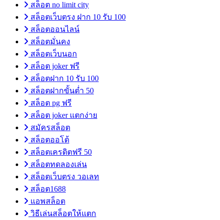
สล็อต no limit city
สล็อตเว็บตรง ฝาก 10 รับ 100
สล็อตออนไลน์
สล็อตมั่นคง
สล็อตเว็บนอก
สล็อต joker ฟรี
สล็อตฝาก 10 รับ 100
สล็อตฝากขั้นต่ำ 50
สล็อต pg ฟรี
สล็อต joker แตกง่าย
สมัครสล็อต
สล็อตออโต้
สล็อตเครดิตฟรี 50
สล็อตทดลองเล่น
สล็อตเว็บตรง วอเลท
สล็อต1688
แอพสล็อต
วิธีเล่นสล็อตให้แตก