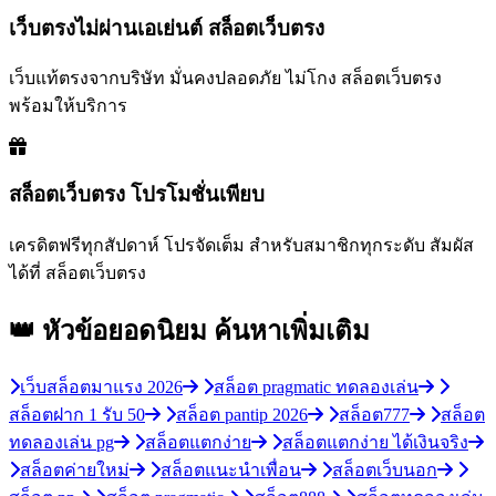
เว็บตรงไม่ผ่านเอเย่นต์ สล็อตเว็บตรง
เว็บแท้ตรงจากบริษัท มั่นคงปลอดภัย ไม่โกง สล็อตเว็บตรง
พร้อมให้บริการ
สล็อตเว็บตรง โปรโมชั่นเพียบ
เครดิตฟรีทุกสัปดาห์ โปรจัดเต็ม สำหรับสมาชิกทุกระดับ สัมผัส
ได้ที่ สล็อตเว็บตรง
👑 หัวข้อยอดนิยม
ค้นหาเพิ่มเติม
เว็บสล็อตมาแรง 2026
สล็อต pragmatic ทดลองเล่น
สล็อตฝาก 1 รับ 50
สล็อต pantip 2026
สล็อต777
สล็อต
ทดลองเล่น pg
สล็อตแตกง่าย
สล็อตแตกง่าย ได้เงินจริง
สล็อตค่ายใหม่
สล็อตแนะนำเพื่อน
สล็อตเว็บนอก