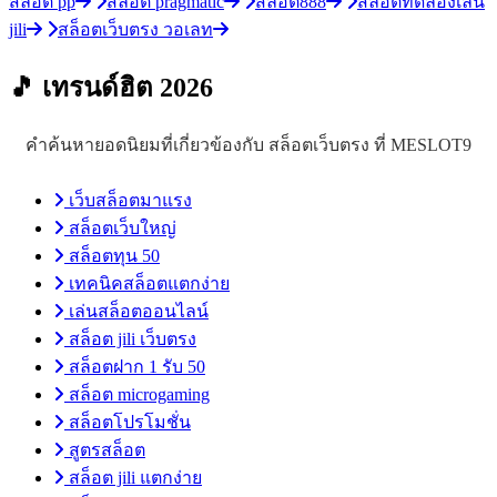
สล็อต pp
สล็อต pragmatic
สล็อต888
สล็อตทดลองเล่น
jili
สล็อตเว็บตรง วอเลท
🎵 เทรนด์ฮิต
2026
คำค้นหายอดนิยมที่เกี่ยวข้องกับ สล็อตเว็บตรง ที่ MESLOT9
เว็บสล็อตมาแรง
สล็อตเว็บใหญ่
สล็อตทุน 50
เทคนิคสล็อตแตกง่าย
เล่นสล็อตออนไลน์
สล็อต jili เว็บตรง
สล็อตฝาก 1 รับ 50
สล็อต microgaming
สล็อตโปรโมชั่น
สูตรสล็อต
สล็อต jili แตกง่าย