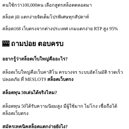
คนใช้กว่า100,000คน เลือกสูตรสล็อตตลอดมา
สล็อต jili แตกง่ายจัดเต็มโปรพิเศษทุกสัปดาห์
สล็อต168 เว็บตรงจากต่างประเทศ เกมแตกง่าย RTP สูง 95%
🎰 ถามบ่อย
ตอบครบ
อยากรู้ว่าสล็อตเว็บใหญ่คืออะไร?
สล็อตเว็บใหญ่คือเว็บคาสิโน ครบวงจร ระบบอัตโนมัติ รวดเร็ว
ปลอดภัย ที่ MESLOT9
สล็อตเว็บตรง
สล็อตทุน 50เล่นได้จริงไหม?
สล็อตทุน 50ได้รับความนิยมสูง มีผู้ใช้มาก ไม่โกง เชื่อถือได้
สล็อตเว็บตรง
สมัครเทคนิคสล็อตแตกง่ายยังไง?