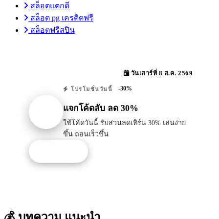
สล็อตแตกดี
สล็อต pg เครดิตฟรี
สล็อตฟรีสปิน
วันเสาร์ที่ 8 ส.ค. 2569
-30%
โปรโมชั่นวันนี้
แจกโค้ดลับ ลด 30%
ใช้โค้ดวันนี้ รับส่วนลดเทิร์น 30% เล่นง่าย
ขึ้น ถอนเร็วขึ้น
รับโปรนี้
💰 บทความ
แนะนำ