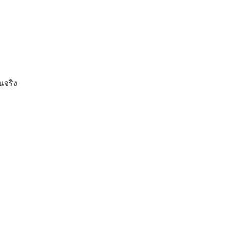
นจริง