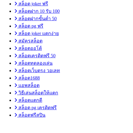
สล็อต joker ฟรี
สล็อตฝาก 10 รับ 100
สล็อตฝากขั้นต่ำ 50
สล็อต pg ฟรี
สล็อต joker แตกง่าย
สมัครสล็อต
สล็อตออโต้
สล็อตเครดิตฟรี 50
สล็อตทดลองเล่น
สล็อตเว็บตรง วอเลท
สล็อต1688
แอพสล็อต
วิธีเล่นสล็อตให้แตก
สล็อตแตกดี
สล็อต pg เครดิตฟรี
สล็อตฟรีสปิน