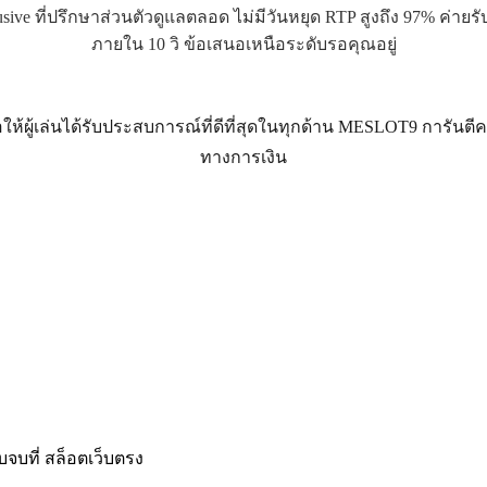
sive ที่ปรึกษาส่วนตัวดูแลตลอด ไม่มีวันหยุด RTP สูงถึง 97% ค่า
ภายใน 10 วิ ข้อเสนอเหนือระดับรอคุณอยู่
ให้ผู้เล่นได้รับประสบการณ์ที่ดีที่สุดในทุกด้าน MESLOT9 การั
ทางการเงิน
จบที่ สล็อตเว็บตรง