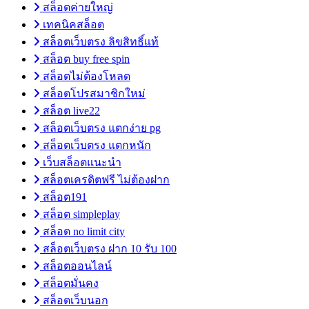
สล็อตค่ายใหญ่
เทคนิคสล็อต
สล็อตเว็บตรง ลิขสิทธิ์แท้
สล็อต buy free spin
สล็อตไม่ต้องโหลด
สล็อตโปรสมาชิกใหม่
สล็อต live22
สล็อตเว็บตรง แตกง่าย pg
สล็อตเว็บตรง แตกหนัก
เว็บสล็อตแนะนำ
สล็อตเครดิตฟรี ไม่ต้องฝาก
สล็อต191
สล็อต simpleplay
สล็อต no limit city
สล็อตเว็บตรง ฝาก 10 รับ 100
สล็อตออนไลน์
สล็อตมั่นคง
สล็อตเว็บนอก