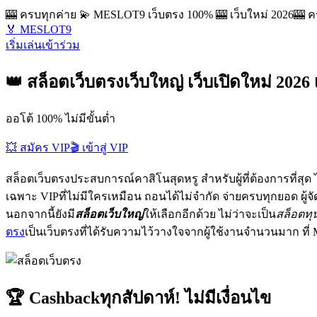
🎰 ครบทุกค่าย 💫 MESLOT9 เว็บตรง 100% 🎰 เว็บใหม่ 2026
🎰 ค
🏅 MESLOT9
เริ่มเล่น
เข้าร่วม
👑 สล็อตเว็บตรงเว็บใหญ่ เว็บเปิดใหม่ 2026
ออโต้ 100% ไม่มีขั้นต่ำ
💥 สมัคร VIP
🎬 เข้าสู่ VIP
สล็อตเว็บตรงประสบการณ์คาสิโนสุดหรู สำหรับผู้ที่ต้องการที่สุด 
เฉพาะ VIPที่ไม่มีใครเหมือน ถอนได้ไม่จำกัด จ่ายครบทุกยอด ผ
นอกจากนี้ยังมี
สล็อตเว็บใหญ่
ให้เลือกอีกด้วย ไม่ว่าจะเป็น
สล็อตทุ
ตรง
เป็นเว็บตรงที่ได้รับความไว้วางใจจากผู้ใช้งานจำนวนมาก ที่
🏆 Cashbackทุกสัปดาห์! ไม่มีเงื่อนไข