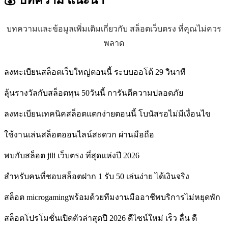
บทความและข้อมูลเพิ่มเติมเกี่ยวกับ สล็อตเว็บตรง ที่คุณไม่ควร
พลาด
ลงทะเบียนสล็อตเว็บใหญ่ตอนนี้ ระบบออโต้ 29 วินาที
ลุ้นรางวัลกับสล็อตทุน 50วันนี้ การันตีความปลอดภัย
ลงทะเบียนเทคนิคสล็อตแตกง่ายตอนนี้ โบนัสรอไม่มีเงื่อนไข
ใช้งานเล่นสล็อตออนไลน์สะดวก ผ่านมือถือ
พบกับสล็อต jili เว็บตรง ที่สุดแห่งปี 2026
สำหรับคนที่ชอบสล็อตฝาก 1 รับ 50 เล่นง่าย ได้เงินจริง
สล็อต microgamingพร้อมด้วยทีมงานมืออาชีพบริการไม่หยุดพัก
สล็อตโปรโมชั่นเปิดตัวล่าสุดปี 2026 ดีไซน์ใหม่ เร็ว ลื่น ดี