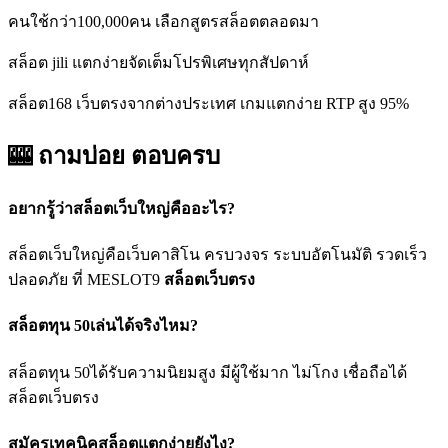
คนใช้กว่า100,000คน เลือกสูตรสล็อตตลอดมา
สล็อต jili แตกง่ายจัดเต็มโปรพิเศษทุกสัปดาห์
สล็อต168 เว็บตรงจากต่างประเทศ เกมแตกง่าย RTP สูง 95%
🎰 ถามบ่อย
ตอบครบ
อยากรู้ว่าสล็อตเว็บใหญ่คืออะไร?
สล็อตเว็บใหญ่คือเว็บคาสิโน ครบวงจร ระบบอัตโนมัติ รวดเร็ว
ปลอดภัย ที่ MESLOT9
สล็อตเว็บตรง
สล็อตทุน 50เล่นได้จริงไหม?
สล็อตทุน 50ได้รับความนิยมสูง มีผู้ใช้มาก ไม่โกง เชื่อถือได้
สล็อตเว็บตรง
สมัครเทคนิคสล็อตแตกง่ายยังไง?