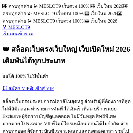
🎰 ครบทุกค่าย 💫 MESLOT9 เว็บตรง 100% 🎰 เว็บใหม่ 2026
🎰
ครบทุกค่าย 💫 MESLOT9 เว็บตรง 100% 🎰 เว็บใหม่ 2026
🎰
ครบทุกค่าย 💫 MESLOT9 เว็บตรง 100% 🎰 เว็บใหม่ 2026
🏅 MESLOT9
เริ่มเล่น
เข้าร่วม
👑 สล็อตเว็บตรงเว็บใหญ่ เว็บเปิดใหม่ 2026
เดิมพันได้ทุกประเภท
ออโต้ 100% ไม่มีขั้นต่ำ
💥 สมัคร VIP
🎬 เข้าสู่ VIP
สล็อตเว็บตรงประสบการณ์คาสิโนสุดหรู สำหรับผู้ที่ต้องการที่สุด
ไม่มีลิมิตถอน ทำรายการทันที ได้เงินเร็วที่สุด บริการแบบ
Exclusive ผู้จัดการบัญชีดูแลตลอด ไม่มีวันหยุด สิทธิพิเศษ
มากมาย โปรเฉพาะ VIPที่ไม่มีใครเหมือน ถอนได้ไม่จำกัด จ่าย
ครบทุกยอด ผู้จัดการบัญชีเฉพาะคุณดูแลคุณตลอดเวลา รวมไป