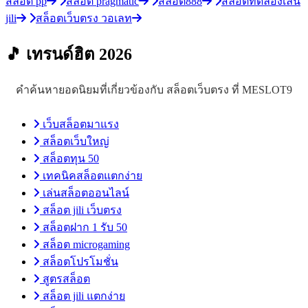
สล็อต pp
สล็อต pragmatic
สล็อต888
สล็อตทดลองเล่น
jili
สล็อตเว็บตรง วอเลท
🎵 เทรนด์ฮิต
2026
คำค้นหายอดนิยมที่เกี่ยวข้องกับ สล็อตเว็บตรง ที่ MESLOT9
เว็บสล็อตมาแรง
สล็อตเว็บใหญ่
สล็อตทุน 50
เทคนิคสล็อตแตกง่าย
เล่นสล็อตออนไลน์
สล็อต jili เว็บตรง
สล็อตฝาก 1 รับ 50
สล็อต microgaming
สล็อตโปรโมชั่น
สูตรสล็อต
สล็อต jili แตกง่าย