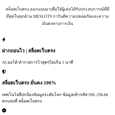
สล็อตเว็บตรง ออกแบบมาเพื่อให้ผู้เล่นได้รับประสบการณ์ที่ดี
ที่สุดในทุกด้าน MESLOT9 การันตีความปลอดภัยและความ
มั่นคงทางการเงิน
ฝากถอนไว | สล็อตเว็บตรง
AI ออโต้ ทำรายการไวสุดๆไม่เกิน 1 นาที
สล็อตเว็บตรง มั่นคง 100%
เทคโนโลยีปกป้องข้อมูลระดับโลก ข้อมูลเข้ารหัส SSL 256-bit
ครบจบที่ สล็อตเว็บตรง