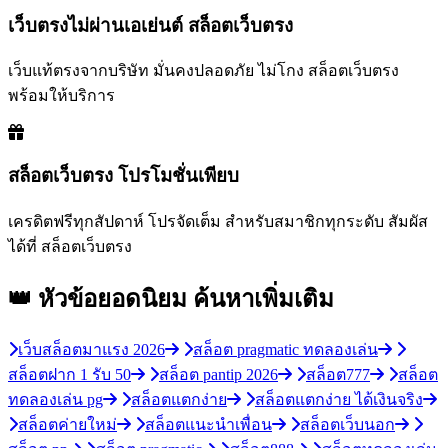
เว็บตรงไม่ผ่านเอเย่นต์ สล็อตเว็บตรง
เว็บแท้ตรงจากบริษัท มั่นคงปลอดภัย ไม่โกง สล็อตเว็บตรง
พร้อมให้บริการ
สล็อตเว็บตรง โปรโมชั่นเพียบ
เครดิตฟรีทุกสัปดาห์ โปรจัดเต็ม สำหรับสมาชิกทุกระดับ สัมผัส
ได้ที่ สล็อตเว็บตรง
👑 หัวข้อยอดนิยม
ค้นหาเพิ่มเติม
เว็บสล็อตมาแรง 2026
สล็อต pragmatic ทดลองเล่น
สล็อตฝาก 1 รับ 50
สล็อต pantip 2026
สล็อต777
สล็อต
ทดลองเล่น pg
สล็อตแตกง่าย
สล็อตแตกง่าย ได้เงินจริง
สล็อตค่ายใหม่
สล็อตแนะนำเพื่อน
สล็อตเว็บนอก