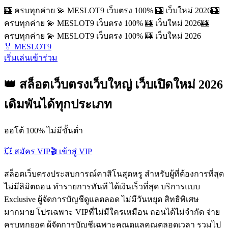
🎰 ครบทุกค่าย 💫 MESLOT9 เว็บตรง 100% 🎰 เว็บใหม่ 2026
🎰
ครบทุกค่าย 💫 MESLOT9 เว็บตรง 100% 🎰 เว็บใหม่ 2026
🎰
ครบทุกค่าย 💫 MESLOT9 เว็บตรง 100% 🎰 เว็บใหม่ 2026
🏅 MESLOT9
เริ่มเล่น
เข้าร่วม
👑 สล็อตเว็บตรงเว็บใหญ่ เว็บเปิดใหม่ 2026
เดิมพันได้ทุกประเภท
ออโต้ 100% ไม่มีขั้นต่ำ
💥 สมัคร VIP
🎬 เข้าสู่ VIP
สล็อตเว็บตรงประสบการณ์คาสิโนสุดหรู สำหรับผู้ที่ต้องการที่สุด
ไม่มีลิมิตถอน ทำรายการทันที ได้เงินเร็วที่สุด บริการแบบ
Exclusive ผู้จัดการบัญชีดูแลตลอด ไม่มีวันหยุด สิทธิพิเศษ
มากมาย โปรเฉพาะ VIPที่ไม่มีใครเหมือน ถอนได้ไม่จำกัด จ่าย
ครบทุกยอด ผู้จัดการบัญชีเฉพาะคุณดูแลคุณตลอดเวลา รวมไป