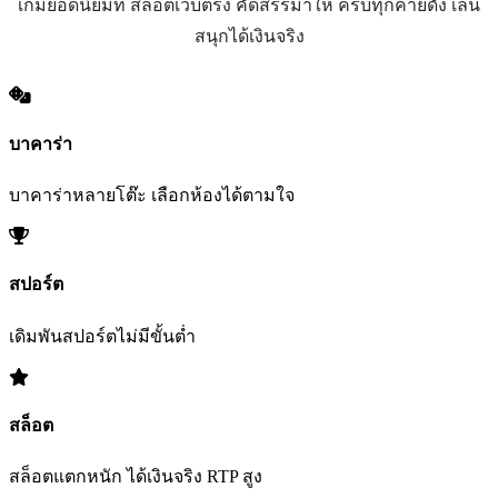
เกมยอดนิยมที่ สล็อตเว็บตรง คัดสรรมาให้ ครบทุกค่ายดัง เล่น
สนุกได้เงินจริง
บาคาร่า
บาคาร่าหลายโต๊ะ เลือกห้องได้ตามใจ
สปอร์ต
เดิมพันสปอร์ตไม่มีขั้นต่ำ
สล็อต
สล็อตแตกหนัก ได้เงินจริง RTP สูง