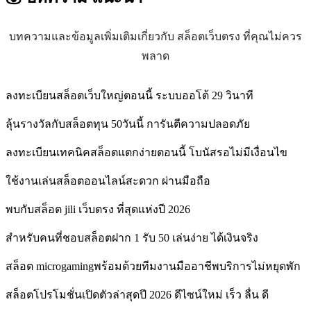
บทความและข้อมูลเพิ่มเติมเกี่ยวกับ สล็อตเว็บตรง ที่คุณไม่ควร
พลาด
ลงทะเบียนสล็อตเว็บใหญ่ตอนนี้ ระบบออโต้ 29 วินาที
ลุ้นรางวัลกับสล็อตทุน 50วันนี้ การันตีความปลอดภัย
ลงทะเบียนเทคนิคสล็อตแตกง่ายตอนนี้ โบนัสรอไม่มีเงื่อนไข
ใช้งานเล่นสล็อตออนไลน์สะดวก ผ่านมือถือ
พบกับสล็อต jili เว็บตรง ที่สุดแห่งปี 2026
สำหรับคนที่ชอบสล็อตฝาก 1 รับ 50 เล่นง่าย ได้เงินจริง
สล็อต microgamingพร้อมด้วยทีมงานมืออาชีพบริการไม่หยุดพัก
สล็อตโปรโมชั่นเปิดตัวล่าสุดปี 2026 ดีไซน์ใหม่ เร็ว ลื่น ดี