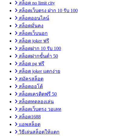
สล็อต no limit city
สล็อตเว็บตรง ฝาก 10 รับ 100
สล็อตออนไลน์
สล็อตมั่นคง
สล็อตเว็บนอก
สล็อต joker ฟรี
สล็อตฝาก 10 รับ 100
สล็อตฝากขั้นต่ำ 50
สล็อต pg ฟรี
สล็อต joker แตกง่าย
สมัครสล็อต
สล็อตออโต้
สล็อตเครดิตฟรี 50
สล็อตทดลองเล่น
สล็อตเว็บตรง วอเลท
สล็อต1688
แอพสล็อต
วิธีเล่นสล็อตให้แตก