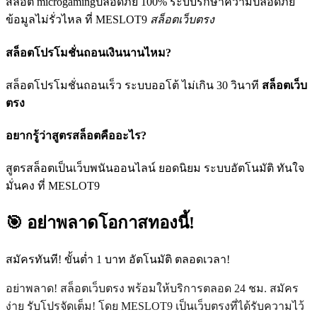
สล็อต microgamingปลอดภัย 100% ระบบรักษาความปลอดภัย
ข้อมูลไม่รั่วไหล ที่ MESLOT9
สล็อตเว็บตรง
สล็อตโปรโมชั่นถอนเงินนานไหม?
สล็อตโปรโมชั่นถอนเร็ว ระบบออโต้ ไม่เกิน 30 วินาที
สล็อตเว็บ
ตรง
อยากรู้ว่าสูตรสล็อตคืออะไร?
สูตรสล็อตเป็นเว็บพนันออนไลน์ ยอดนิยม ระบบอัตโนมัติ ทันใจ
มั่นคง ที่ MESLOT9
🎯 อย่าพลาดโอกาสทองนี้!
สมัครทันที! ขั้นต่ำ 1 บาท อัตโนมัติ ตลอดเวลา!
อย่าพลาด! สล็อตเว็บตรง พร้อมให้บริการตลอด 24 ชม. สมัคร
ง่าย รับโปรจัดเต็ม! โดย MESLOT9 เป็นเว็บตรงที่ได้รับความไว้