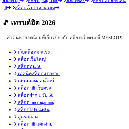
สล็อต pp
สล็อต pragmatic
สล็อต888
สล็อตทดลองเล่น
jili
สล็อตเว็บตรง วอเลท
🎵 เทรนด์ฮิต
2026
คำค้นหายอดนิยมที่เกี่ยวข้องกับ สล็อตเว็บตรง ที่ MESLOT9
เว็บสล็อตมาแรง
สล็อตเว็บใหญ่
สล็อตทุน 50
เทคนิคสล็อตแตกง่าย
เล่นสล็อตออนไลน์
สล็อต jili เว็บตรง
สล็อตฝาก 1 รับ 50
สล็อต microgaming
สล็อตโปรโมชั่น
สูตรสล็อต
สล็อต jili แตกง่าย