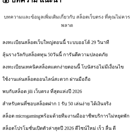
บทความและข้อมูลเพิ่มเติมเกี่ยวกับ สล็อตเว็บตรง ที่คุณไม่ควร
พลาด
ลงทะเบียนสล็อตเว็บใหญ่ตอนนี้ ระบบออโต้ 29 วินาที
ลุ้นรางวัลกับสล็อตทุน 50วันนี้ การันตีความปลอดภัย
ลงทะเบียนเทคนิคสล็อตแตกง่ายตอนนี้ โบนัสรอไม่มีเงื่อนไข
ใช้งานเล่นสล็อตออนไลน์สะดวก ผ่านมือถือ
พบกับสล็อต jili เว็บตรง ที่สุดแห่งปี 2026
สำหรับคนที่ชอบสล็อตฝาก 1 รับ 50 เล่นง่าย ได้เงินจริง
สล็อต microgamingพร้อมด้วยทีมงานมืออาชีพบริการไม่หยุดพัก
สล็อตโปรโมชั่นเปิดตัวล่าสุดปี 2026 ดีไซน์ใหม่ เร็ว ลื่น ดี