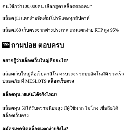
คนใช้กว่า100,000คน เลือกสูตรสล็อตตลอดมา
สล็อต jili แตกง่ายจัดเต็มโปรพิเศษทุกสัปดาห์
สล็อต168 เว็บตรงจากต่างประเทศ เกมแตกง่าย RTP สูง 95%
🎰 ถามบ่อย
ตอบครบ
อยากรู้ว่าสล็อตเว็บใหญ่คืออะไร?
สล็อตเว็บใหญ่คือเว็บคาสิโน ครบวงจร ระบบอัตโนมัติ รวดเร็ว
ปลอดภัย ที่ MESLOT9
สล็อตเว็บตรง
สล็อตทุน 50เล่นได้จริงไหม?
สล็อตทุน 50ได้รับความนิยมสูง มีผู้ใช้มาก ไม่โกง เชื่อถือได้
สล็อตเว็บตรง
สมัครเทคนิคสล็อตแตกง่ายยังไง?