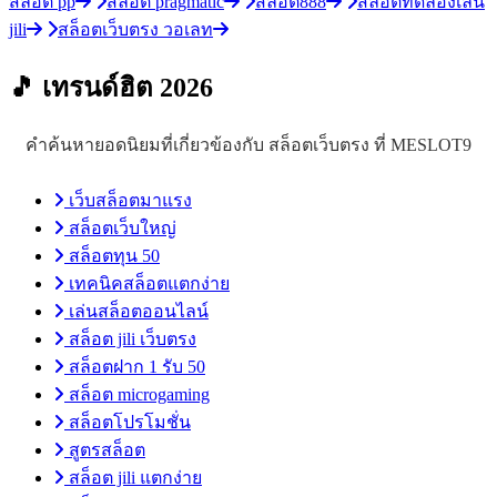
สล็อต pp
สล็อต pragmatic
สล็อต888
สล็อตทดลองเล่น
jili
สล็อตเว็บตรง วอเลท
🎵 เทรนด์ฮิต
2026
คำค้นหายอดนิยมที่เกี่ยวข้องกับ สล็อตเว็บตรง ที่ MESLOT9
เว็บสล็อตมาแรง
สล็อตเว็บใหญ่
สล็อตทุน 50
เทคนิคสล็อตแตกง่าย
เล่นสล็อตออนไลน์
สล็อต jili เว็บตรง
สล็อตฝาก 1 รับ 50
สล็อต microgaming
สล็อตโปรโมชั่น
สูตรสล็อต
สล็อต jili แตกง่าย