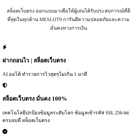
สล็อตเว็บตรง ออกแบบมาเพื่อให้ผู้เล่นได้รับประสบการณ์ที่ดี
ที่สุดในทุกด้าน MESLOT9 การันตีความปลอดภัยและความ
มั่นคงทางการเงิน
ฝากถอนไว | สล็อตเว็บตรง
AI ออโต้ ทำรายการไวสุดๆไม่เกิน 1 นาที
สล็อตเว็บตรง มั่นคง 100%
เทคโนโลยีปกป้องข้อมูลระดับโลก ข้อมูลเข้ารหัส SSL 256-bit
ครบจบที่ สล็อตเว็บตรง