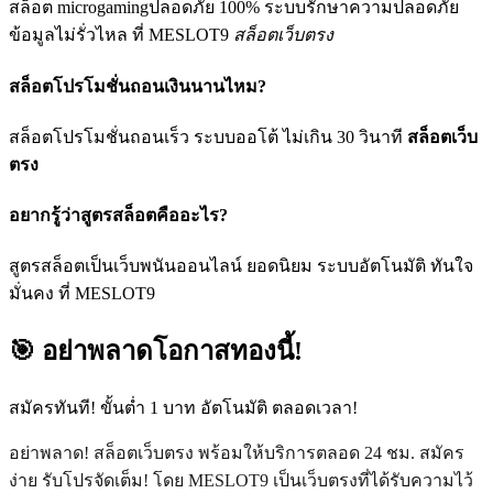
สล็อต microgamingปลอดภัย 100% ระบบรักษาความปลอดภัย
ข้อมูลไม่รั่วไหล ที่ MESLOT9
สล็อตเว็บตรง
สล็อตโปรโมชั่นถอนเงินนานไหม?
สล็อตโปรโมชั่นถอนเร็ว ระบบออโต้ ไม่เกิน 30 วินาที
สล็อตเว็บ
ตรง
อยากรู้ว่าสูตรสล็อตคืออะไร?
สูตรสล็อตเป็นเว็บพนันออนไลน์ ยอดนิยม ระบบอัตโนมัติ ทันใจ
มั่นคง ที่ MESLOT9
🎯 อย่าพลาดโอกาสทองนี้!
สมัครทันที! ขั้นต่ำ 1 บาท อัตโนมัติ ตลอดเวลา!
อย่าพลาด! สล็อตเว็บตรง พร้อมให้บริการตลอด 24 ชม. สมัคร
ง่าย รับโปรจัดเต็ม! โดย MESLOT9 เป็นเว็บตรงที่ได้รับความไว้