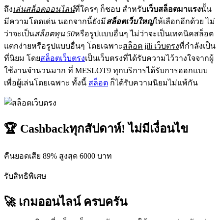
ถึง
เล่นสล็อตออนไลน์
ที่ใครๆ ก็ชอบ สำหรับ
เว็บสล็อตมาแรง
นั้น
มีความโดดเด่น นอกจากนี้ยังมี
สล็อตเว็บใหญ่
ให้เลือกอีกด้วย ไม่
ว่าจะเป็น
สล็อตทุน 50
หรือรูปแบบอื่นๆ ไม่ว่าจะเป็นเทคนิคสล็อต
แตกง่ายหรือรูปแบบอื่นๆ โดยเฉพาะ
สล็อต jili เว็บตรง
ที่กำลังเป็น
ที่นิยม โดย
สล็อตเว็บตรง
เป็นเว็บตรงที่ได้รับความไว้วางใจจากผู้
ใช้งานจำนวนมาก ที่ MESLOT9 ทุกบริการได้รับการออกแบบ
เพื่อผู้เล่นโดยเฉพาะ ทั้งนี้
สล็อต
ก็ได้รับความนิยมไม่แพ้กัน
🏆 Cashbackทุกสัปดาห์! ไม่มีเงื่อนไข
คืนยอดเสีย 89% สูงสุด 6000 บาท
รับสิทธิพิเศษ
🚀 เกมออนไลน์
ครบครัน