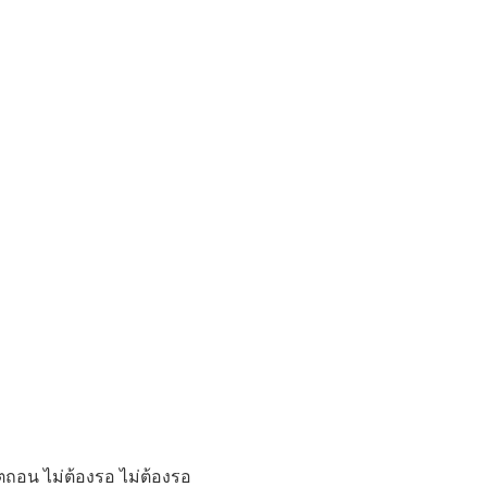
ิตถอน ไม่ต้องรอ ไม่ต้องรอ