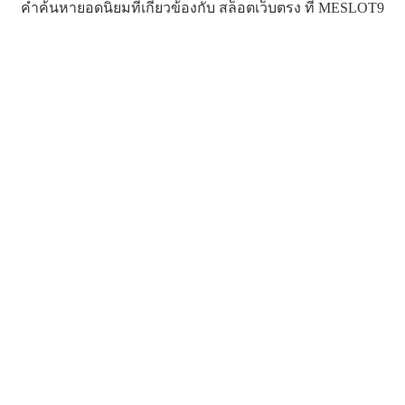
คำค้นหายอดนิยมที่เกี่ยวข้องกับ สล็อตเว็บตรง ที่ MESLOT9