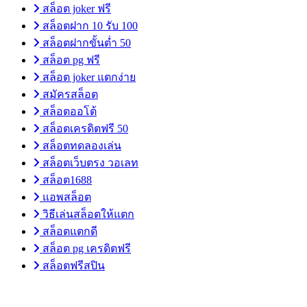
สล็อต joker ฟรี
สล็อตฝาก 10 รับ 100
สล็อตฝากขั้นต่ำ 50
สล็อต pg ฟรี
สล็อต joker แตกง่าย
สมัครสล็อต
สล็อตออโต้
สล็อตเครดิตฟรี 50
สล็อตทดลองเล่น
สล็อตเว็บตรง วอเลท
สล็อต1688
แอพสล็อต
วิธีเล่นสล็อตให้แตก
สล็อตแตกดี
สล็อต pg เครดิตฟรี
สล็อตฟรีสปิน