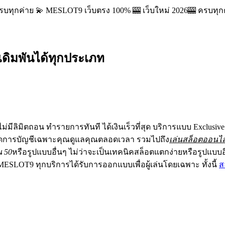
รบทุกค่าย 💫 MESLOT9 เว็บตรง 100% 🎰 เว็บใหม่ 2026
🎰 ครบทุก
 เดิมพันได้ทุกประเภท
ไม่มีลิมิตถอน ทำรายการทันที ได้เงินเร็วที่สุด บริการแบบ Exclusiv
ู้จัดการบัญชีเฉพาะคุณดูแลคุณตลอดเวลา รวมไปถึง
เล่นสล็อตออนไล
น 50
หรือรูปแบบอื่นๆ ไม่ว่าจะเป็นเทคนิคสล็อตแตกง่ายหรือรูปแบบ
 MESLOT9 ทุกบริการได้รับการออกแบบเพื่อผู้เล่นโดยเฉพาะ ทั้งนี้
ส