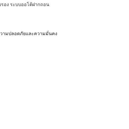
ยรับรอง ระบบออโต้ฝากถอน
นตีความปลอดภัยและความมั่นคง