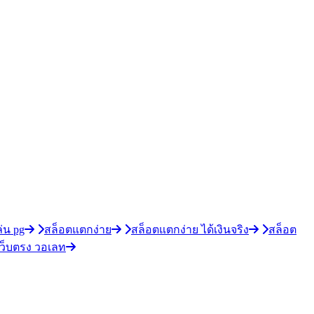
่น pg
สล็อตแตกง่าย
สล็อตแตกง่าย ได้เงินจริง
สล็อต
เว็บตรง วอเลท