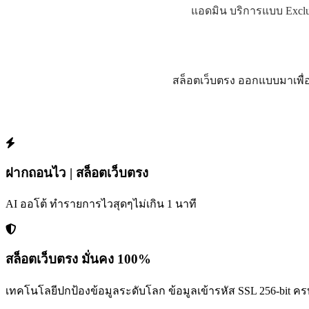
แอดมิน บริการแบบ Exclu
สล็อตเว็บตรง ออกแบบมาเพื่อ
ฝากถอนไว | สล็อตเว็บตรง
AI ออโต้ ทำรายการไวสุดๆไม่เกิน 1 นาที
สล็อตเว็บตรง มั่นคง 100%
เทคโนโลยีปกป้องข้อมูลระดับโลก ข้อมูลเข้ารหัส SSL 256-bit ครบ