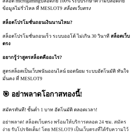
สล็อต microgamingปลอดภัย 100% ระบบรักษาความปลอดภัย
ข้อมูลไม่รั่วไหล ที่ MESLOT9
สล็อตเว็บตรง
สล็อตโปรโมชั่นถอนเงินนานไหม?
สล็อตโปรโมชั่นถอนเร็ว ระบบออโต้ ไม่เกิน 30 วินาที
สล็อตเว็บ
ตรง
อยากรู้ว่าสูตรสล็อตคืออะไร?
สูตรสล็อตเป็นเว็บพนันออนไลน์ ยอดนิยม ระบบอัตโนมัติ ทันใจ
มั่นคง ที่ MESLOT9
🎯 อย่าพลาดโอกาสทองนี้!
สมัครทันที! ขั้นต่ำ 1 บาท อัตโนมัติ ตลอดเวลา!
อย่าพลาด! สล็อตเว็บตรง พร้อมให้บริการตลอด 24 ชม. สมัคร
ง่าย รับโปรจัดเต็ม! โดย MESLOT9 เป็นเว็บตรงที่ได้รับความไว้