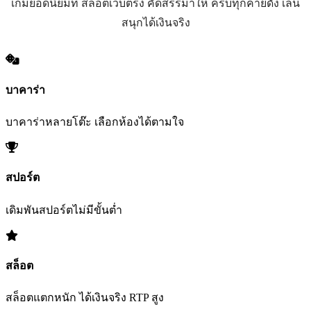
เกมยอดนิยมที่ สล็อตเว็บตรง คัดสรรมาให้ ครบทุกค่ายดัง เล่น
สนุกได้เงินจริง
บาคาร่า
บาคาร่าหลายโต๊ะ เลือกห้องได้ตามใจ
สปอร์ต
เดิมพันสปอร์ตไม่มีขั้นต่ำ
สล็อต
สล็อตแตกหนัก ได้เงินจริง RTP สูง