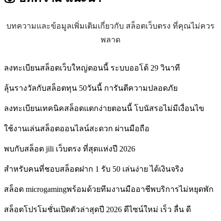
บทความและข้อมูลเพิ่มเติมเกี่ยวกับ สล็อตเว็บตรง ที่คุณไม่ควร
พลาด
ลงทะเบียนสล็อตเว็บใหญ่ตอนนี้ ระบบออโต้ 29 วินาที
ลุ้นรางวัลกับสล็อตทุน 50วันนี้ การันตีความปลอดภัย
ลงทะเบียนเทคนิคสล็อตแตกง่ายตอนนี้ โบนัสรอไม่มีเงื่อนไข
ใช้งานเล่นสล็อตออนไลน์สะดวก ผ่านมือถือ
พบกับสล็อต jili เว็บตรง ที่สุดแห่งปี 2026
สำหรับคนที่ชอบสล็อตฝาก 1 รับ 50 เล่นง่าย ได้เงินจริง
สล็อต microgamingพร้อมด้วยทีมงานมืออาชีพบริการไม่หยุดพัก
สล็อตโปรโมชั่นเปิดตัวล่าสุดปี 2026 ดีไซน์ใหม่ เร็ว ลื่น ดี