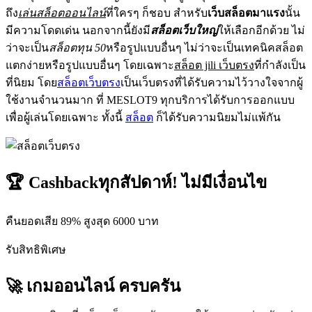
ถึง
เล่นสล็อตออนไลน์
ที่ใครๆ ก็ชอบ สำหรับ
เว็บสล็อตมาแรง
นั้น
มีความโดดเด่น นอกจากนี้ยังมี
สล็อตเว็บใหญ่
ให้เลือกอีกด้วย ไม่
ว่าจะเป็น
สล็อตทุน 50
หรือรูปแบบอื่นๆ ไม่ว่าจะเป็นเทคนิคสล็อต
แตกง่ายหรือรูปแบบอื่นๆ โดยเฉพาะ
สล็อต jili เว็บตรง
ที่กำลังเป็น
ที่นิยม โดย
สล็อตเว็บตรง
เป็นเว็บตรงที่ได้รับความไว้วางใจจากผู้
ใช้งานจำนวนมาก ที่ MESLOT9 ทุกบริการได้รับการออกแบบ
เพื่อผู้เล่นโดยเฉพาะ ทั้งนี้
สล็อต
ก็ได้รับความนิยมไม่แพ้กัน
🏆 Cashbackทุกสัปดาห์! ไม่มีเงื่อนไข
คืนยอดเสีย 89% สูงสุด 6000 บาท
รับสิทธิพิเศษ
🚀 เกมออนไลน์
ครบครัน