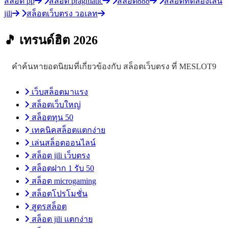
สล็อต pp
สล็อต pragmatic
สล็อต888
สล็อตทดลองเล่น
jili
สล็อตเว็บตรง วอเลท
🎵 เทรนด์ฮิต
2026
คำค้นหายอดนิยมที่เกี่ยวข้องกับ สล็อตเว็บตรง ที่ MESLOT9
เว็บสล็อตมาแรง
สล็อตเว็บใหญ่
สล็อตทุน 50
เทคนิคสล็อตแตกง่าย
เล่นสล็อตออนไลน์
สล็อต jili เว็บตรง
สล็อตฝาก 1 รับ 50
สล็อต microgaming
สล็อตโปรโมชั่น
สูตรสล็อต
สล็อต jili แตกง่าย