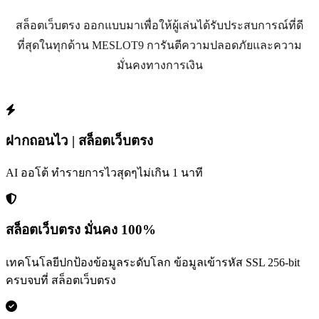
สล็อตเว็บตรง ออกแบบมาเพื่อให้ผู้เล่นได้รับประสบการณ์ที่ดี
ที่สุดในทุกด้าน MESLOT9 การันตีความปลอดภัยและความ
มั่นคงทางการเงิน
ฝากถอนไว | สล็อตเว็บตรง
AI ออโต้ ทำรายการไวสุดๆไม่เกิน 1 นาที
สล็อตเว็บตรง มั่นคง 100%
เทคโนโลยีปกป้องข้อมูลระดับโลก ข้อมูลเข้ารหัส SSL 256-bit
ครบจบที่ สล็อตเว็บตรง