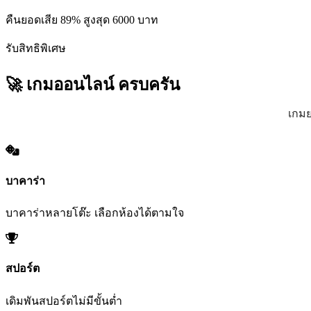
คืนยอดเสีย 89% สูงสุด 6000 บาท
รับสิทธิพิเศษ
🚀 เกมออนไลน์
ครบครัน
เกมย
บาคาร่า
บาคาร่าหลายโต๊ะ เลือกห้องได้ตามใจ
สปอร์ต
เดิมพันสปอร์ตไม่มีขั้นต่ำ