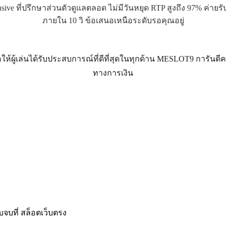
sive ที่ปรึกษาส่วนตัวดูแลตลอด ไม่มีวันหยุด RTP สูงถึง 97% ค่า
ภายใน 10 วิ ข้อเสนอเหนือระดับรอคุณอยู่
ให้ผู้เล่นได้รับประสบการณ์ที่ดีที่สุดในทุกด้าน MESLOT9 การั
ทางการเงิน
จบที่ สล็อตเว็บตรง