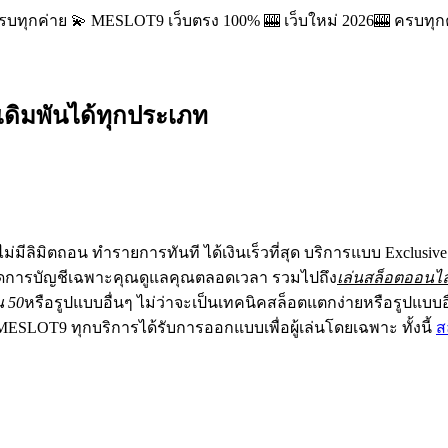
รบทุกค่าย 💫 MESLOT9 เว็บตรง 100% 🎰 เว็บใหม่ 2026
🎰 ครบทุก
 เดิมพันได้ทุกประเภท
ไม่มีลิมิตถอน ทำรายการทันที ได้เงินเร็วที่สุด บริการแบบ Exclusiv
ู้จัดการบัญชีเฉพาะคุณดูแลคุณตลอดเวลา รวมไปถึง
เล่นสล็อตออนไล
น 50
หรือรูปแบบอื่นๆ ไม่ว่าจะเป็นเทคนิคสล็อตแตกง่ายหรือรูปแบบ
 MESLOT9 ทุกบริการได้รับการออกแบบเพื่อผู้เล่นโดยเฉพาะ ทั้งนี้
ส