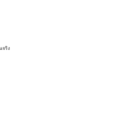
นจริง