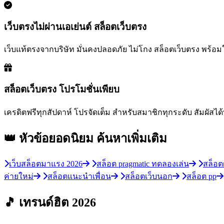
เว็บตรงไม่ผ่านเอเย่นต์ สล็อตเว็บตรง
เว็บแท้ตรงจากบริษัท มั่นคงปลอดภัย ไม่โกง สล็อตเว็บตรง พร้อม
สล็อตเว็บตรง โปรโมชั่นเพียบ
เครดิตฟรีทุกสัปดาห์ โปรจัดเต็ม สำหรับสมาชิกทุกระดับ สัมผัสได้ท
👑 หัวข้อยอดนิยม
ค้นหาเพิ่มเติม
เว็บสล็อตมาแรง 2026
สล็อต pragmatic ทดลองเล่น
สล็อต
ค่ายใหม่
สล็อตแนะนำเพื่อน
สล็อตเว็บนอก
สล็อต pp
🎵 เทรนด์ฮิต
2026