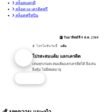
สล็อตแตกดี
สล็อต pg เครดิตฟรี
สล็อตฟรีสปิน
วันอาทิตย์ที่ 9 ส.ค. 2569
แต้ม
โปรโมชั่นวันนี้
โปรสะสมแต้ม แลกเครดิต
เล่นทุกเกมสะสมแต้มแลกเครดิตได้ ยิ่งเล่น
ยิ่งคุ้ม ไม่มีหมดอายุ
รับโปรนี้
💰 บทความ
แนะนำ