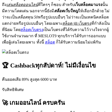
ถึง
เล่นสล็อตออนไลน์
ที่ใครๆ ก็ชอบ สำหรับ
เว็บสล็อตมาแรง
นั้น
มีความโดดเด่น นอกจากนี้ยังมี
สล็อตเว็บใหญ่
ให้เลือกอีกด้วย ไม่
ว่าจะเป็น
สล็อตทุน 50
หรือรูปแบบอื่นๆ ไม่ว่าจะเป็นเทคนิคสล็อต
แตกง่ายหรือรูปแบบอื่นๆ โดยเฉพาะ
สล็อต jili เว็บตรง
ที่กำลังเป็น
ที่นิยม โดย
สล็อตเว็บตรง
เป็นเว็บตรงที่ได้รับความไว้วางใจจากผู้
ใช้งานจำนวนมาก ที่ MESLOT9 ทุกบริการได้รับการออกแบบ
เพื่อผู้เล่นโดยเฉพาะ ทั้งนี้
สล็อต
ก็ได้รับความนิยมไม่แพ้กัน
🏆 Cashbackทุกสัปดาห์! ไม่มีเงื่อนไข
คืนยอดเสีย 89% สูงสุด 6000 บาท
รับสิทธิพิเศษ
🚀 เกมออนไลน์
ครบครัน