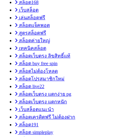
สล็อต168
เว็บสล็อต
เล่นสล็อตฟรี
สล็อตแจ็คพอต
สูตรสล็อตฟรี
สล็อตค่ายใหญ่
เทคนิคสล็อต
สล็อตเว็บตรง ลิขสิทธิ์แท้
สล็อต buy free spin
สล็อตไม่ต้องโหลด
สล็อตโปรสมาชิกใหม่
สล็อต live22
สล็อตเว็บตรง แตกง่าย pg
สล็อตเว็บตรง แตกหนัก
เว็บสล็อตแนะนำ
สล็อตเครดิตฟรี ไม่ต้องฝาก
สล็อต191
สล็อต simpleplay