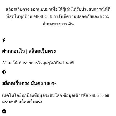
สล็อตเว็บตรง ออกแบบมาเพื่อให้ผู้เล่นได้รับประสบการณ์ที่ดี
ที่สุดในทุกด้าน MESLOT9 การันตีความปลอดภัยและความ
มั่นคงทางการเงิน
ฝากถอนไว | สล็อตเว็บตรง
AI ออโต้ ทำรายการไวสุดๆไม่เกิน 1 นาที
สล็อตเว็บตรง มั่นคง 100%
เทคโนโลยีปกป้องข้อมูลระดับโลก ข้อมูลเข้ารหัส SSL 256-bit
ครบจบที่ สล็อตเว็บตรง