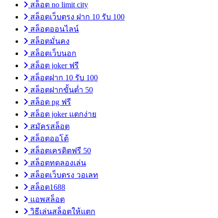
สล็อต no limit city
สล็อตเว็บตรง ฝาก 10 รับ 100
สล็อตออนไลน์
สล็อตมั่นคง
สล็อตเว็บนอก
สล็อต joker ฟรี
สล็อตฝาก 10 รับ 100
สล็อตฝากขั้นต่ำ 50
สล็อต pg ฟรี
สล็อต joker แตกง่าย
สมัครสล็อต
สล็อตออโต้
สล็อตเครดิตฟรี 50
สล็อตทดลองเล่น
สล็อตเว็บตรง วอเลท
สล็อต1688
แอพสล็อต
วิธีเล่นสล็อตให้แตก