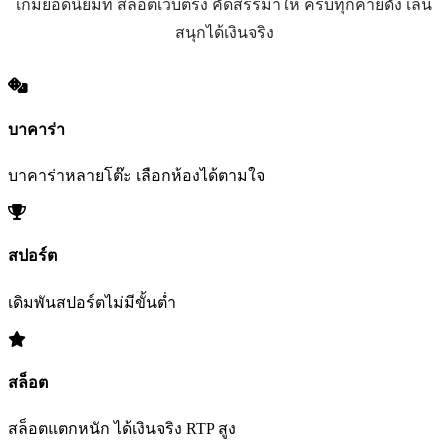
เกมยอดนิยมที่ สล็อตเว็บตรง คัดสรรมาให้ ครบทุกค่ายดัง เล่น
สนุกได้เงินจริง
บาคาร่า
บาคาร่าหลายโต๊ะ เลือกห้องได้ตามใจ
สปอร์ต
เดิมพันสปอร์ตไม่มีขั้นต่ำ
สล็อต
สล็อตแตกหนัก ได้เงินจริง RTP สูง