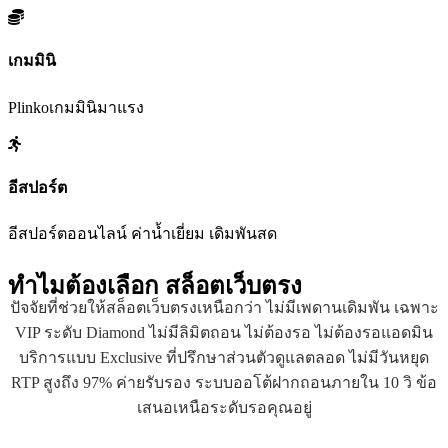
เกมมินิ
Plinkoเกมมินิมาแรง
อีสปอร์ต
อีสปอร์ตออนไลน์ ค่าน้ำเยี่ยม เดิมพันสด
ทำไมต้องเลือก
สล็อตเว็บตรง
ปัจจัยที่ช่วยให้สล็อตเว็บตรงเหนือกว่า ไม่มีเพดานเดิมพัน เฉพาะ
VIP ระดับ Diamond ไม่มีลิมิตถอน ไม่ต้องรอ ไม่ต้องรอแอดมิน
บริการแบบ Exclusive ที่ปรึกษาส่วนตัวดูแลตลอด ไม่มีวันหยุด
RTP สูงถึง 97% ค่ายรับรอง ระบบออโต้ฝากถอนภายใน 10 วิ ข้อ
เสนอเหนือระดับรอคุณอยู่