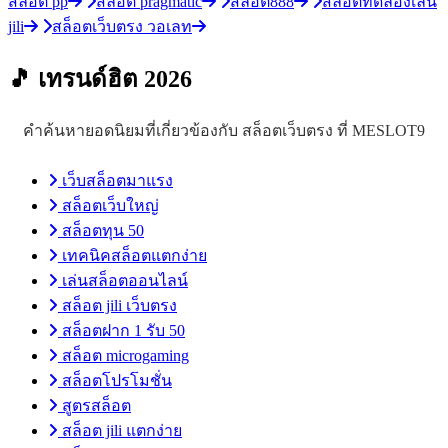
สล็อต pp
สล็อต pragmatic
สล็อต888
สล็อตทดลองเล่น
jili
สล็อตเว็บตรง วอเลท
🎵 เทรนด์ฮิต
2026
คำค้นหายอดนิยมที่เกี่ยวข้องกับ สล็อตเว็บตรง ที่ MESLOT9
เว็บสล็อตมาแรง
สล็อตเว็บใหญ่
สล็อตทุน 50
เทคนิคสล็อตแตกง่าย
เล่นสล็อตออนไลน์
สล็อต jili เว็บตรง
สล็อตฝาก 1 รับ 50
สล็อต microgaming
สล็อตโปรโมชั่น
สูตรสล็อต
สล็อต jili แตกง่าย