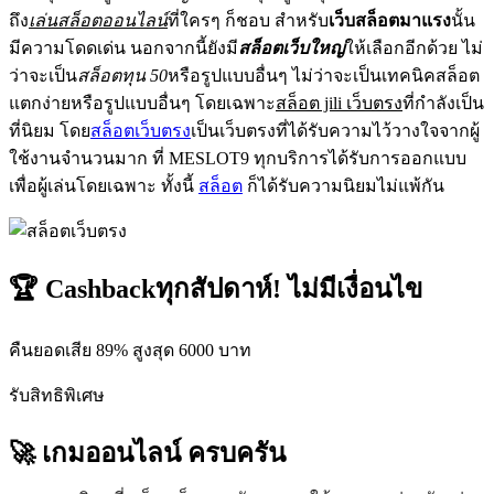
ถึง
เล่นสล็อตออนไลน์
ที่ใครๆ ก็ชอบ สำหรับ
เว็บสล็อตมาแรง
นั้น
มีความโดดเด่น นอกจากนี้ยังมี
สล็อตเว็บใหญ่
ให้เลือกอีกด้วย ไม่
ว่าจะเป็น
สล็อตทุน 50
หรือรูปแบบอื่นๆ ไม่ว่าจะเป็นเทคนิคสล็อต
แตกง่ายหรือรูปแบบอื่นๆ โดยเฉพาะ
สล็อต jili เว็บตรง
ที่กำลังเป็น
ที่นิยม โดย
สล็อตเว็บตรง
เป็นเว็บตรงที่ได้รับความไว้วางใจจากผู้
ใช้งานจำนวนมาก ที่ MESLOT9 ทุกบริการได้รับการออกแบบ
เพื่อผู้เล่นโดยเฉพาะ ทั้งนี้
สล็อต
ก็ได้รับความนิยมไม่แพ้กัน
🏆 Cashbackทุกสัปดาห์! ไม่มีเงื่อนไข
คืนยอดเสีย 89% สูงสุด 6000 บาท
รับสิทธิพิเศษ
🚀 เกมออนไลน์
ครบครัน