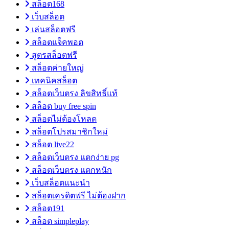
สล็อต168
เว็บสล็อต
เล่นสล็อตฟรี
สล็อตแจ็คพอต
สูตรสล็อตฟรี
สล็อตค่ายใหญ่
เทคนิคสล็อต
สล็อตเว็บตรง ลิขสิทธิ์แท้
สล็อต buy free spin
สล็อตไม่ต้องโหลด
สล็อตโปรสมาชิกใหม่
สล็อต live22
สล็อตเว็บตรง แตกง่าย pg
สล็อตเว็บตรง แตกหนัก
เว็บสล็อตแนะนำ
สล็อตเครดิตฟรี ไม่ต้องฝาก
สล็อต191
สล็อต simpleplay