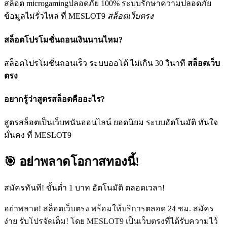
สล็อต microgamingปลอดภัย 100% ระบบรักษาความปลอดภัย
ข้อมูลไม่รั่วไหล ที่ MESLOT9
สล็อตเว็บตรง
สล็อตโปรโมชั่นถอนเงินนานไหม?
สล็อตโปรโมชั่นถอนเร็ว ระบบออโต้ ไม่เกิน 30 วินาที
สล็อตเว็บ
ตรง
อยากรู้ว่าสูตรสล็อตคืออะไร?
สูตรสล็อตเป็นเว็บพนันออนไลน์ ยอดนิยม ระบบอัตโนมัติ ทันใจ
มั่นคง ที่ MESLOT9
🎯 อย่าพลาดโอกาสทองนี้!
สมัครทันที! ขั้นต่ำ 1 บาท อัตโนมัติ ตลอดเวลา!
อย่าพลาด! สล็อตเว็บตรง พร้อมให้บริการตลอด 24 ชม. สมัคร
ง่าย รับโปรจัดเต็ม! โดย MESLOT9 เป็นเว็บตรงที่ได้รับความไว้