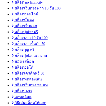
สล็อต no limit city
สล็อตเว็บตรง ฝาก 10 รับ 100
สล็อตออนไลน์
สล็อตมั่นคง
สล็อตเว็บนอก
สล็อต joker ฟรี
สล็อตฝาก 10 รับ 100
สล็อตฝากขั้นต่ำ 50
สล็อต pg ฟรี
สล็อต joker แตกง่าย
สมัครสล็อต
สล็อตออโต้
สล็อตเครดิตฟรี 50
สล็อตทดลองเล่น
สล็อตเว็บตรง วอเลท
สล็อต1688
แอพสล็อต
วิธีเล่นสล็อตให้แตก