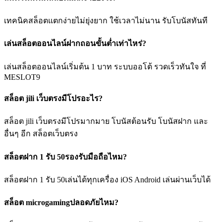
เทคนิคสล็อตแตกง่ายไม่ยุ่งยาก ใช้เวลาไม่นาน รับโบนัสทันที
เล่นสล็อตออนไลน์ฝากถอนขั้นต่ำเท่าไหร่?
เล่นสล็อตออนไลน์เริ่มต้น 1 บาท ระบบออโต้ รวดเร็วทันใจ ที่
MESLOT9
สล็อต jili เว็บตรงมีโปรอะไร?
สล็อต jili เว็บตรงมีโปรมากมาย โบนัสต้อนรับ โบนัสฝาก และ
อื่นๆ อีก สล็อตเว็บตรง
สล็อตฝาก 1 รับ 50รองรับมือถือไหม?
สล็อตฝาก 1 รับ 50เล่นได้ทุกเครื่อง iOS Android เล่นผ่านเว็บได้
สล็อต microgamingปลอดภัยไหม?