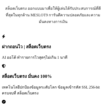
สล็อตเว็บตรง ออกแบบมาเพื่อให้ผู้เล่นได้รับประสบการณ์ที่ดี
ที่สุดในทุกด้าน MESLOT9 การันตีความปลอดภัยและความ
มั่นคงทางการเงิน
ฝากถอนไว | สล็อตเว็บตรง
AI ออโต้ ทำรายการไวสุดๆไม่เกิน 1 นาที
สล็อตเว็บตรง มั่นคง 100%
เทคโนโลยีปกป้องข้อมูลระดับโลก ข้อมูลเข้ารหัส SSL 256-bit
ครบจบที่ สล็อตเว็บตรง