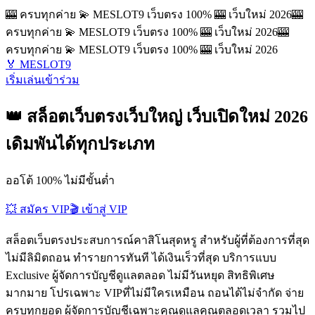
🎰 ครบทุกค่าย 💫 MESLOT9 เว็บตรง 100% 🎰 เว็บใหม่ 2026
🎰
ครบทุกค่าย 💫 MESLOT9 เว็บตรง 100% 🎰 เว็บใหม่ 2026
🎰
ครบทุกค่าย 💫 MESLOT9 เว็บตรง 100% 🎰 เว็บใหม่ 2026
🏅 MESLOT9
เริ่มเล่น
เข้าร่วม
👑 สล็อตเว็บตรงเว็บใหญ่ เว็บเปิดใหม่ 2026
เดิมพันได้ทุกประเภท
ออโต้ 100% ไม่มีขั้นต่ำ
💥 สมัคร VIP
🎬 เข้าสู่ VIP
สล็อตเว็บตรงประสบการณ์คาสิโนสุดหรู สำหรับผู้ที่ต้องการที่สุด
ไม่มีลิมิตถอน ทำรายการทันที ได้เงินเร็วที่สุด บริการแบบ
Exclusive ผู้จัดการบัญชีดูแลตลอด ไม่มีวันหยุด สิทธิพิเศษ
มากมาย โปรเฉพาะ VIPที่ไม่มีใครเหมือน ถอนได้ไม่จำกัด จ่าย
ครบทุกยอด ผู้จัดการบัญชีเฉพาะคุณดูแลคุณตลอดเวลา รวมไป