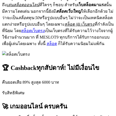
ถึง
เล่นสล็อตออนไลน์
ที่ใครๆ ก็ชอบ สำหรับ
เว็บสล็อตมาแรง
นั้น
มีความโดดเด่น นอกจากนี้ยังมี
สล็อตเว็บใหญ่
ให้เลือกอีกด้วย ไม่
ว่าจะเป็น
สล็อตทุน 50
หรือรูปแบบอื่นๆ ไม่ว่าจะเป็นเทคนิคสล็อต
แตกง่ายหรือรูปแบบอื่นๆ โดยเฉพาะ
สล็อต jili เว็บตรง
ที่กำลังเป็น
ที่นิยม โดย
สล็อตเว็บตรง
เป็นเว็บตรงที่ได้รับความไว้วางใจจากผู้
ใช้งานจำนวนมาก ที่ MESLOT9 ทุกบริการได้รับการออกแบบ
เพื่อผู้เล่นโดยเฉพาะ ทั้งนี้
สล็อต
ก็ได้รับความนิยมไม่แพ้กัน
🏆 Cashbackทุกสัปดาห์! ไม่มีเงื่อนไข
คืนยอดเสีย 89% สูงสุด 6000 บาท
รับสิทธิพิเศษ
🚀 เกมออนไลน์
ครบครัน