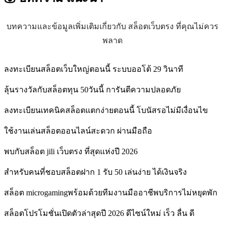
บทความและข้อมูลเพิ่มเติมเกี่ยวกับ สล็อตเว็บตรง ที่คุณไม่ควร
พลาด
ลงทะเบียนสล็อตเว็บใหญ่ตอนนี้ ระบบออโต้ 29 วินาที
ลุ้นรางวัลกับสล็อตทุน 50วันนี้ การันตีความปลอดภัย
ลงทะเบียนเทคนิคสล็อตแตกง่ายตอนนี้ โบนัสรอไม่มีเงื่อนไข
ใช้งานเล่นสล็อตออนไลน์สะดวก ผ่านมือถือ
พบกับสล็อต jili เว็บตรง ที่สุดแห่งปี 2026
สำหรับคนที่ชอบสล็อตฝาก 1 รับ 50 เล่นง่าย ได้เงินจริง
สล็อต microgamingพร้อมด้วยทีมงานมืออาชีพบริการไม่หยุดพัก
สล็อตโปรโมชั่นเปิดตัวล่าสุดปี 2026 ดีไซน์ใหม่ เร็ว ลื่น ดี