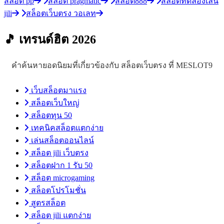
สล็อต pp
สล็อต pragmatic
สล็อต888
สล็อตทดลองเล่น
jili
สล็อตเว็บตรง วอเลท
🎵 เทรนด์ฮิต
2026
คำค้นหายอดนิยมที่เกี่ยวข้องกับ สล็อตเว็บตรง ที่ MESLOT9
เว็บสล็อตมาแรง
สล็อตเว็บใหญ่
สล็อตทุน 50
เทคนิคสล็อตแตกง่าย
เล่นสล็อตออนไลน์
สล็อต jili เว็บตรง
สล็อตฝาก 1 รับ 50
สล็อต microgaming
สล็อตโปรโมชั่น
สูตรสล็อต
สล็อต jili แตกง่าย