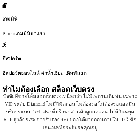
เกมมินิ
Plinkoเกมมินิมาแรง
อีสปอร์ต
อีสปอร์ตออนไลน์ ค่าน้ำเยี่ยม เดิมพันสด
ทำไมต้องเลือก
สล็อตเว็บตรง
ปัจจัยที่ช่วยให้สล็อตเว็บตรงเหนือกว่า ไม่มีเพดานเดิมพัน เฉพาะ
VIP ระดับ Diamond ไม่มีลิมิตถอน ไม่ต้องรอ ไม่ต้องรอแอดมิน
บริการแบบ Exclusive ที่ปรึกษาส่วนตัวดูแลตลอด ไม่มีวันหยุด
RTP สูงถึง 97% ค่ายรับรอง ระบบออโต้ฝากถอนภายใน 10 วิ ข้อ
เสนอเหนือระดับรอคุณอยู่