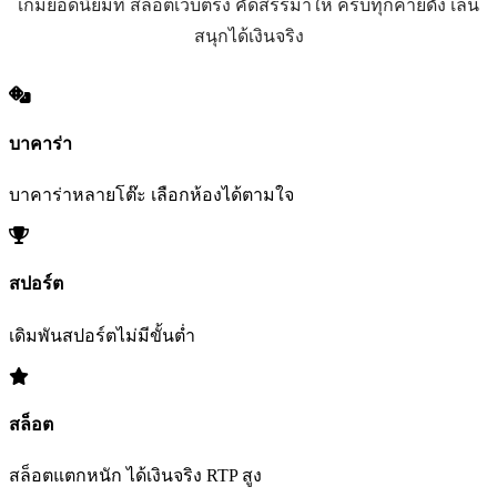
เกมยอดนิยมที่ สล็อตเว็บตรง คัดสรรมาให้ ครบทุกค่ายดัง เล่น
สนุกได้เงินจริง
บาคาร่า
บาคาร่าหลายโต๊ะ เลือกห้องได้ตามใจ
สปอร์ต
เดิมพันสปอร์ตไม่มีขั้นต่ำ
สล็อต
สล็อตแตกหนัก ได้เงินจริง RTP สูง