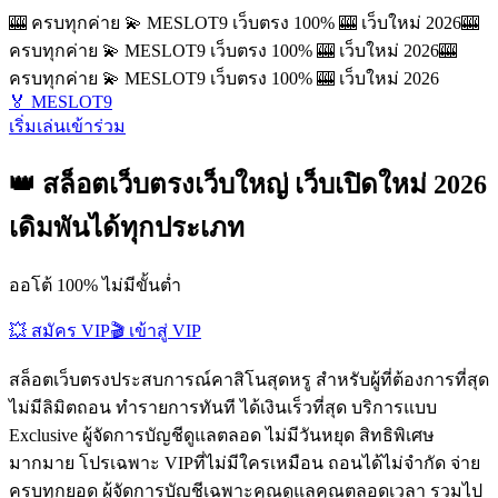
🎰 ครบทุกค่าย 💫 MESLOT9 เว็บตรง 100% 🎰 เว็บใหม่ 2026
🎰
ครบทุกค่าย 💫 MESLOT9 เว็บตรง 100% 🎰 เว็บใหม่ 2026
🎰
ครบทุกค่าย 💫 MESLOT9 เว็บตรง 100% 🎰 เว็บใหม่ 2026
🏅 MESLOT9
เริ่มเล่น
เข้าร่วม
👑 สล็อตเว็บตรงเว็บใหญ่ เว็บเปิดใหม่ 2026
เดิมพันได้ทุกประเภท
ออโต้ 100% ไม่มีขั้นต่ำ
💥 สมัคร VIP
🎬 เข้าสู่ VIP
สล็อตเว็บตรงประสบการณ์คาสิโนสุดหรู สำหรับผู้ที่ต้องการที่สุด
ไม่มีลิมิตถอน ทำรายการทันที ได้เงินเร็วที่สุด บริการแบบ
Exclusive ผู้จัดการบัญชีดูแลตลอด ไม่มีวันหยุด สิทธิพิเศษ
มากมาย โปรเฉพาะ VIPที่ไม่มีใครเหมือน ถอนได้ไม่จำกัด จ่าย
ครบทุกยอด ผู้จัดการบัญชีเฉพาะคุณดูแลคุณตลอดเวลา รวมไป