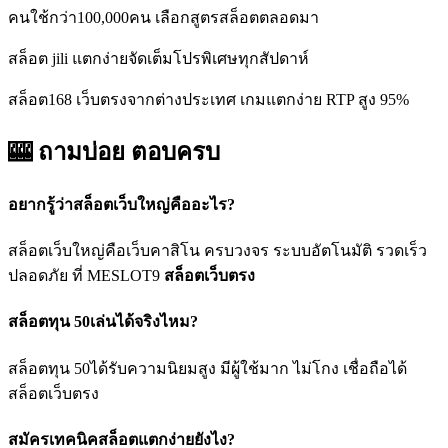
คนใช้กว่า100,000คน เลือกสูตรสล็อตตลอดมา
สล็อต jili แตกง่ายจัดเต็มโปรพิเศษทุกสัปดาห์
สล็อต168 เว็บตรงจากต่างประเทศ เกมแตกง่าย RTP สูง 95%
🎰 ถามบ่อย
ตอบครบ
อยากรู้ว่าสล็อตเว็บใหญ่คืออะไร?
สล็อตเว็บใหญ่คือเว็บคาสิโน ครบวงจร ระบบอัตโนมัติ รวดเร็ว
ปลอดภัย ที่ MESLOT9
สล็อตเว็บตรง
สล็อตทุน 50เล่นได้จริงไหม?
สล็อตทุน 50ได้รับความนิยมสูง มีผู้ใช้มาก ไม่โกง เชื่อถือได้
สล็อตเว็บตรง
สมัครเทคนิคสล็อตแตกง่ายยังไง?