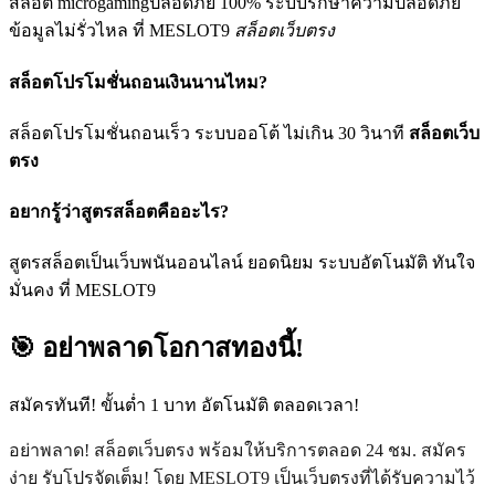
สล็อต microgamingปลอดภัย 100% ระบบรักษาความปลอดภัย
ข้อมูลไม่รั่วไหล ที่ MESLOT9
สล็อตเว็บตรง
สล็อตโปรโมชั่นถอนเงินนานไหม?
สล็อตโปรโมชั่นถอนเร็ว ระบบออโต้ ไม่เกิน 30 วินาที
สล็อตเว็บ
ตรง
อยากรู้ว่าสูตรสล็อตคืออะไร?
สูตรสล็อตเป็นเว็บพนันออนไลน์ ยอดนิยม ระบบอัตโนมัติ ทันใจ
มั่นคง ที่ MESLOT9
🎯 อย่าพลาดโอกาสทองนี้!
สมัครทันที! ขั้นต่ำ 1 บาท อัตโนมัติ ตลอดเวลา!
อย่าพลาด! สล็อตเว็บตรง พร้อมให้บริการตลอด 24 ชม. สมัคร
ง่าย รับโปรจัดเต็ม! โดย MESLOT9 เป็นเว็บตรงที่ได้รับความไว้