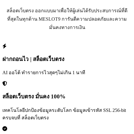
สล็อตเว็บตรง ออกแบบมาเพื่อให้ผู้เล่นได้รับประสบการณ์ที่ดี
ที่สุดในทุกด้าน MESLOT9 การันตีความปลอดภัยและความ
มั่นคงทางการเงิน
ฝากถอนไว | สล็อตเว็บตรง
AI ออโต้ ทำรายการไวสุดๆไม่เกิน 1 นาที
สล็อตเว็บตรง มั่นคง 100%
เทคโนโลยีปกป้องข้อมูลระดับโลก ข้อมูลเข้ารหัส SSL 256-bit
ครบจบที่ สล็อตเว็บตรง