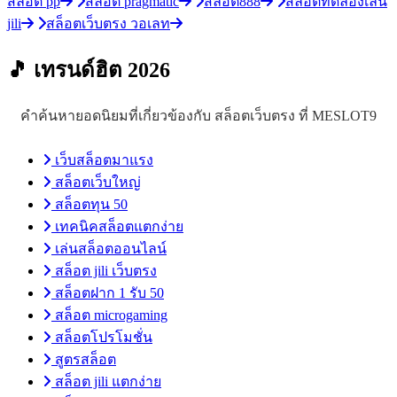
สล็อต pp
สล็อต pragmatic
สล็อต888
สล็อตทดลองเล่น
jili
สล็อตเว็บตรง วอเลท
🎵 เทรนด์ฮิต
2026
คำค้นหายอดนิยมที่เกี่ยวข้องกับ สล็อตเว็บตรง ที่ MESLOT9
เว็บสล็อตมาแรง
สล็อตเว็บใหญ่
สล็อตทุน 50
เทคนิคสล็อตแตกง่าย
เล่นสล็อตออนไลน์
สล็อต jili เว็บตรง
สล็อตฝาก 1 รับ 50
สล็อต microgaming
สล็อตโปรโมชั่น
สูตรสล็อต
สล็อต jili แตกง่าย