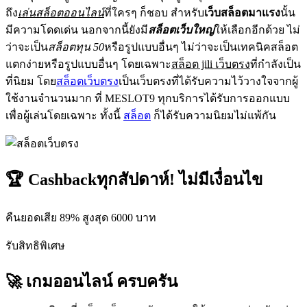
ถึง
เล่นสล็อตออนไลน์
ที่ใครๆ ก็ชอบ สำหรับ
เว็บสล็อตมาแรง
นั้น
มีความโดดเด่น นอกจากนี้ยังมี
สล็อตเว็บใหญ่
ให้เลือกอีกด้วย ไม่
ว่าจะเป็น
สล็อตทุน 50
หรือรูปแบบอื่นๆ ไม่ว่าจะเป็นเทคนิคสล็อต
แตกง่ายหรือรูปแบบอื่นๆ โดยเฉพาะ
สล็อต jili เว็บตรง
ที่กำลังเป็น
ที่นิยม โดย
สล็อตเว็บตรง
เป็นเว็บตรงที่ได้รับความไว้วางใจจากผู้
ใช้งานจำนวนมาก ที่ MESLOT9 ทุกบริการได้รับการออกแบบ
เพื่อผู้เล่นโดยเฉพาะ ทั้งนี้
สล็อต
ก็ได้รับความนิยมไม่แพ้กัน
🏆 Cashbackทุกสัปดาห์! ไม่มีเงื่อนไข
คืนยอดเสีย 89% สูงสุด 6000 บาท
รับสิทธิพิเศษ
🚀 เกมออนไลน์
ครบครัน