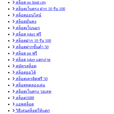
สล็อต no limit city
สล็อตเว็บตรง ฝาก 10 รับ 100
สล็อตออนไลน์
สล็อตมั่นคง
สล็อตเว็บนอก
สล็อต joker ฟรี
สล็อตฝาก 10 รับ 100
สล็อตฝากขั้นต่ำ 50
สล็อต pg ฟรี
สล็อต joker แตกง่าย
สมัครสล็อต
สล็อตออโต้
สล็อตเครดิตฟรี 50
สล็อตทดลองเล่น
สล็อตเว็บตรง วอเลท
สล็อต1688
แอพสล็อต
วิธีเล่นสล็อตให้แตก