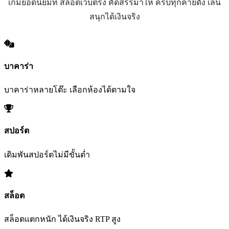
เกมยอดนิยมที่ สล็อตเว็บตรง คัดสรรมาให้ ครบทุกค่ายดัง เล่น
สนุกได้เงินจริง
บาคาร่า
บาคาร่าหลายโต๊ะ เลือกห้องได้ตามใจ
สปอร์ต
เดิมพันสปอร์ตไม่มีขั้นต่ำ
สล็อต
สล็อตแตกหนัก ได้เงินจริง RTP สูง