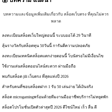
บทความและข้อมูลเพิ่มเติมเกี่ยวกับ สล็อตเว็บตรง ที่คุณไม่ควร
พลาด
ลงทะเบียนสล็อตเว็บใหญ่ตอนนี้ ระบบออโต้ 29 วินาที
ลุ้นรางวัลกับสล็อตทุน 50วันนี้ การันตีความปลอดภัย
ลงทะเบียนเทคนิคสล็อตแตกง่ายตอนนี้ โบนัสรอไม่มีเงื่อนไข
ใช้งานเล่นสล็อตออนไลน์สะดวก ผ่านมือถือ
พบกับสล็อต jili เว็บตรง ที่สุดแห่งปี 2026
สำหรับคนที่ชอบสล็อตฝาก 1 รับ 50 เล่นง่าย ได้เงินจริง
สล็อต microgamingพร้อมด้วยทีมงานมืออาชีพบริการไม่หยุดพัก
สล็อตโปรโมชั่นเปิดตัวล่าสุดปี 2026 ดีไซน์ใหม่ เร็ว ลื่น ดี