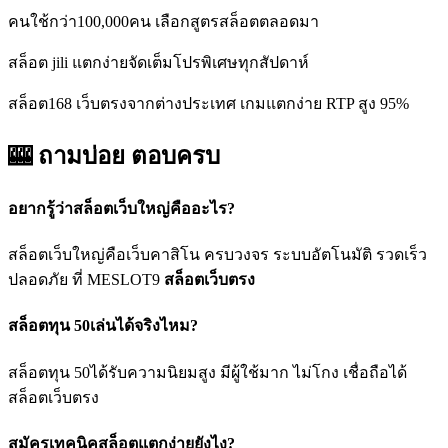
คนใช้กว่า100,000คน เลือกสูตรสล็อตตลอดมา
สล็อต jili แตกง่ายจัดเต็มโปรพิเศษทุกสัปดาห์
สล็อต168 เว็บตรงจากต่างประเทศ เกมแตกง่าย RTP สูง 95%
🎰 ถามบ่อย
ตอบครบ
อยากรู้ว่าสล็อตเว็บใหญ่คืออะไร?
สล็อตเว็บใหญ่คือเว็บคาสิโน ครบวงจร ระบบอัตโนมัติ รวดเร็ว
ปลอดภัย ที่ MESLOT9
สล็อตเว็บตรง
สล็อตทุน 50เล่นได้จริงไหม?
สล็อตทุน 50ได้รับความนิยมสูง มีผู้ใช้มาก ไม่โกง เชื่อถือได้
สล็อตเว็บตรง
สมัครเทคนิคสล็อตแตกง่ายยังไง?