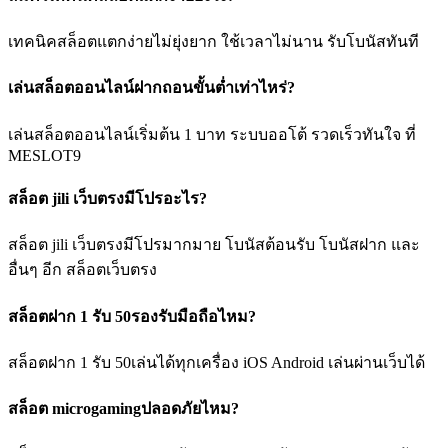
เทคนิคสล็อตแตกง่ายไม่ยุ่งยาก ใช้เวลาไม่นาน รับโบนัสทันที
เล่นสล็อตออนไลน์ฝากถอนขั้นต่ำเท่าไหร่?
เล่นสล็อตออนไลน์เริ่มต้น 1 บาท ระบบออโต้ รวดเร็วทันใจ ที่
MESLOT9
สล็อต jili เว็บตรงมีโปรอะไร?
สล็อต jili เว็บตรงมีโปรมากมาย โบนัสต้อนรับ โบนัสฝาก และ
อื่นๆ อีก สล็อตเว็บตรง
สล็อตฝาก 1 รับ 50รองรับมือถือไหม?
สล็อตฝาก 1 รับ 50เล่นได้ทุกเครื่อง iOS Android เล่นผ่านเว็บได้
สล็อต microgamingปลอดภัยไหม?