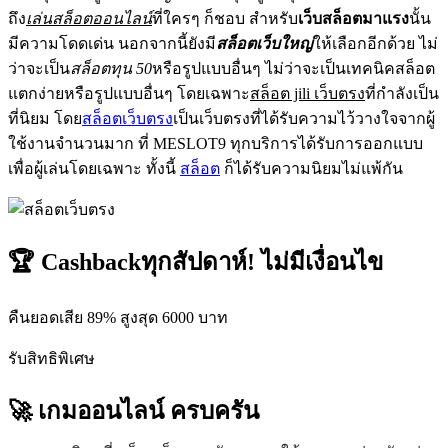
ถึง
เล่นสล็อตออนไลน์
ที่ใครๆ ก็ชอบ สำหรับ
เว็บสล็อตมาแรง
นั้น
มีความโดดเด่น นอกจากนี้ยังมี
สล็อตเว็บใหญ่
ให้เลือกอีกด้วย ไม่
ว่าจะเป็น
สล็อตทุน 50
หรือรูปแบบอื่นๆ ไม่ว่าจะเป็นเทคนิคสล็อต
แตกง่ายหรือรูปแบบอื่นๆ โดยเฉพาะ
สล็อต jili เว็บตรง
ที่กำลังเป็น
ที่นิยม โดย
สล็อตเว็บตรง
เป็นเว็บตรงที่ได้รับความไว้วางใจจากผู้
ใช้งานจำนวนมาก ที่ MESLOT9 ทุกบริการได้รับการออกแบบ
เพื่อผู้เล่นโดยเฉพาะ ทั้งนี้
สล็อต
ก็ได้รับความนิยมไม่แพ้กัน
🏆 Cashbackทุกสัปดาห์! ไม่มีเงื่อนไข
คืนยอดเสีย 89% สูงสุด 6000 บาท
รับสิทธิพิเศษ
🚀 เกมออนไลน์
ครบครัน