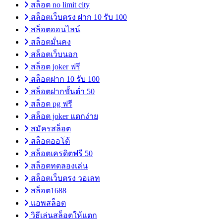
สล็อต no limit city
สล็อตเว็บตรง ฝาก 10 รับ 100
สล็อตออนไลน์
สล็อตมั่นคง
สล็อตเว็บนอก
สล็อต joker ฟรี
สล็อตฝาก 10 รับ 100
สล็อตฝากขั้นต่ำ 50
สล็อต pg ฟรี
สล็อต joker แตกง่าย
สมัครสล็อต
สล็อตออโต้
สล็อตเครดิตฟรี 50
สล็อตทดลองเล่น
สล็อตเว็บตรง วอเลท
สล็อต1688
แอพสล็อต
วิธีเล่นสล็อตให้แตก