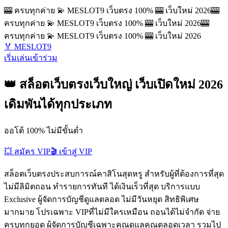
🎰 ครบทุกค่าย 💫 MESLOT9 เว็บตรง 100% 🎰 เว็บใหม่ 2026
🎰
ครบทุกค่าย 💫 MESLOT9 เว็บตรง 100% 🎰 เว็บใหม่ 2026
🎰
ครบทุกค่าย 💫 MESLOT9 เว็บตรง 100% 🎰 เว็บใหม่ 2026
🏅 MESLOT9
เริ่มเล่น
เข้าร่วม
👑 สล็อตเว็บตรงเว็บใหญ่ เว็บเปิดใหม่ 2026
เดิมพันได้ทุกประเภท
ออโต้ 100% ไม่มีขั้นต่ำ
💥 สมัคร VIP
🎬 เข้าสู่ VIP
สล็อตเว็บตรงประสบการณ์คาสิโนสุดหรู สำหรับผู้ที่ต้องการที่สุด
ไม่มีลิมิตถอน ทำรายการทันที ได้เงินเร็วที่สุด บริการแบบ
Exclusive ผู้จัดการบัญชีดูแลตลอด ไม่มีวันหยุด สิทธิพิเศษ
มากมาย โปรเฉพาะ VIPที่ไม่มีใครเหมือน ถอนได้ไม่จำกัด จ่าย
ครบทุกยอด ผู้จัดการบัญชีเฉพาะคุณดูแลคุณตลอดเวลา รวมไป