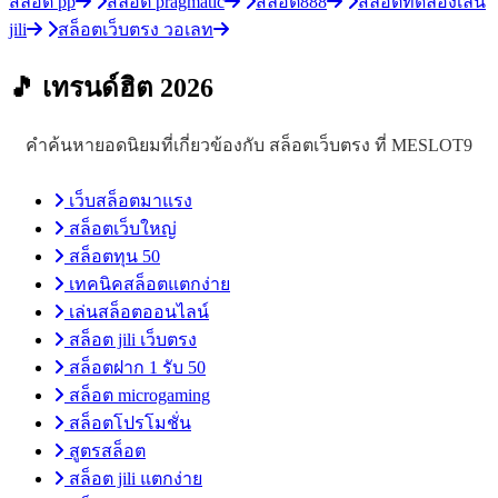
สล็อต pp
สล็อต pragmatic
สล็อต888
สล็อตทดลองเล่น
jili
สล็อตเว็บตรง วอเลท
🎵 เทรนด์ฮิต
2026
คำค้นหายอดนิยมที่เกี่ยวข้องกับ สล็อตเว็บตรง ที่ MESLOT9
เว็บสล็อตมาแรง
สล็อตเว็บใหญ่
สล็อตทุน 50
เทคนิคสล็อตแตกง่าย
เล่นสล็อตออนไลน์
สล็อต jili เว็บตรง
สล็อตฝาก 1 รับ 50
สล็อต microgaming
สล็อตโปรโมชั่น
สูตรสล็อต
สล็อต jili แตกง่าย