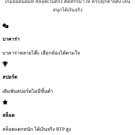
เกมยอดนิยมที่ สล็อตเว็บตรง คัดสรรมาให้ ครบทุกค่ายดัง เล่น
สนุกได้เงินจริง
บาคาร่า
บาคาร่าหลายโต๊ะ เลือกห้องได้ตามใจ
สปอร์ต
เดิมพันสปอร์ตไม่มีขั้นต่ำ
สล็อต
สล็อตแตกหนัก ได้เงินจริง RTP สูง