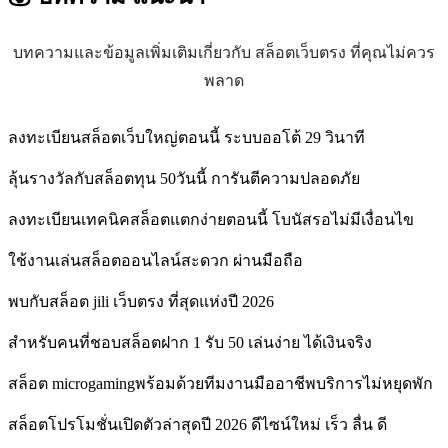
บทความและข้อมูลเพิ่มเติมเกี่ยวกับ สล็อตเว็บตรง ที่คุณไม่ควร
พลาด
ลงทะเบียนสล็อตเว็บใหญ่ตอนนี้ ระบบออโต้ 29 วินาที
ลุ้นรางวัลกับสล็อตทุน 50วันนี้ การันตีความปลอดภัย
ลงทะเบียนเทคนิคสล็อตแตกง่ายตอนนี้ โบนัสรอไม่มีเงื่อนไข
ใช้งานเล่นสล็อตออนไลน์สะดวก ผ่านมือถือ
พบกับสล็อต jili เว็บตรง ที่สุดแห่งปี 2026
สำหรับคนที่ชอบสล็อตฝาก 1 รับ 50 เล่นง่าย ได้เงินจริง
สล็อต microgamingพร้อมด้วยทีมงานมืออาชีพบริการไม่หยุดพัก
สล็อตโปรโมชั่นเปิดตัวล่าสุดปี 2026 ดีไซน์ใหม่ เร็ว ลื่น ดี