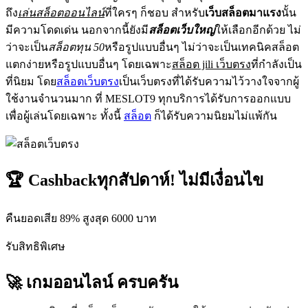
ถึง
เล่นสล็อตออนไลน์
ที่ใครๆ ก็ชอบ สำหรับ
เว็บสล็อตมาแรง
นั้น
มีความโดดเด่น นอกจากนี้ยังมี
สล็อตเว็บใหญ่
ให้เลือกอีกด้วย ไม่
ว่าจะเป็น
สล็อตทุน 50
หรือรูปแบบอื่นๆ ไม่ว่าจะเป็นเทคนิคสล็อต
แตกง่ายหรือรูปแบบอื่นๆ โดยเฉพาะ
สล็อต jili เว็บตรง
ที่กำลังเป็น
ที่นิยม โดย
สล็อตเว็บตรง
เป็นเว็บตรงที่ได้รับความไว้วางใจจากผู้
ใช้งานจำนวนมาก ที่ MESLOT9 ทุกบริการได้รับการออกแบบ
เพื่อผู้เล่นโดยเฉพาะ ทั้งนี้
สล็อต
ก็ได้รับความนิยมไม่แพ้กัน
🏆 Cashbackทุกสัปดาห์! ไม่มีเงื่อนไข
คืนยอดเสีย 89% สูงสุด 6000 บาท
รับสิทธิพิเศษ
🚀 เกมออนไลน์
ครบครัน