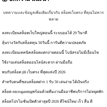
บทความและข้อมูลเพิ่มเติมเกี่ยวกับ สล็อตเว็บตรง ที่คุณไม่ควร
พลาด
ลงทะเบียนสล็อตเว็บใหญ่ตอนนี้ ระบบออโต้ 29 วินาที
ลุ้นรางวัลกับสล็อตทุน 50วันนี้ การันตีความปลอดภัย
ลงทะเบียนเทคนิคสล็อตแตกง่ายตอนนี้ โบนัสรอไม่มีเงื่อนไข
ใช้งานเล่นสล็อตออนไลน์สะดวก ผ่านมือถือ
พบกับสล็อต jili เว็บตรง ที่สุดแห่งปี 2026
สำหรับคนที่ชอบสล็อตฝาก 1 รับ 50 เล่นง่าย ได้เงินจริง
สล็อต microgamingพร้อมด้วยทีมงานมืออาชีพบริการไม่หยุดพัก
สล็อตโปรโมชั่นเปิดตัวล่าสุดปี 2026 ดีไซน์ใหม่ เร็ว ลื่น ดี