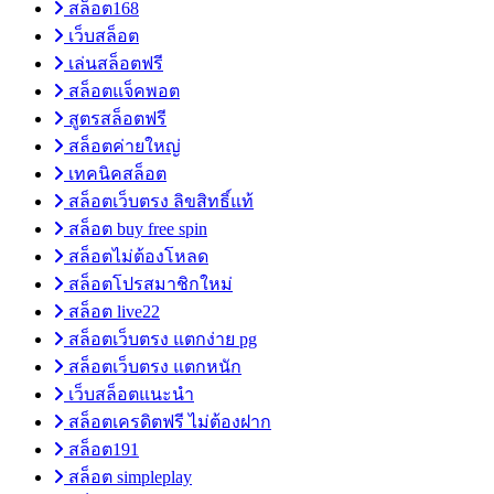
สล็อต168
เว็บสล็อต
เล่นสล็อตฟรี
สล็อตแจ็คพอต
สูตรสล็อตฟรี
สล็อตค่ายใหญ่
เทคนิคสล็อต
สล็อตเว็บตรง ลิขสิทธิ์แท้
สล็อต buy free spin
สล็อตไม่ต้องโหลด
สล็อตโปรสมาชิกใหม่
สล็อต live22
สล็อตเว็บตรง แตกง่าย pg
สล็อตเว็บตรง แตกหนัก
เว็บสล็อตแนะนำ
สล็อตเครดิตฟรี ไม่ต้องฝาก
สล็อต191
สล็อต simpleplay