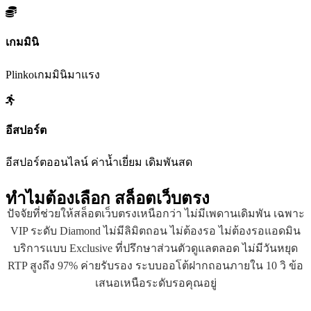
เกมมินิ
Plinkoเกมมินิมาแรง
อีสปอร์ต
อีสปอร์ตออนไลน์ ค่าน้ำเยี่ยม เดิมพันสด
ทำไมต้องเลือก
สล็อตเว็บตรง
ปัจจัยที่ช่วยให้สล็อตเว็บตรงเหนือกว่า ไม่มีเพดานเดิมพัน เฉพาะ
VIP ระดับ Diamond ไม่มีลิมิตถอน ไม่ต้องรอ ไม่ต้องรอแอดมิน
บริการแบบ Exclusive ที่ปรึกษาส่วนตัวดูแลตลอด ไม่มีวันหยุด
RTP สูงถึง 97% ค่ายรับรอง ระบบออโต้ฝากถอนภายใน 10 วิ ข้อ
เสนอเหนือระดับรอคุณอยู่