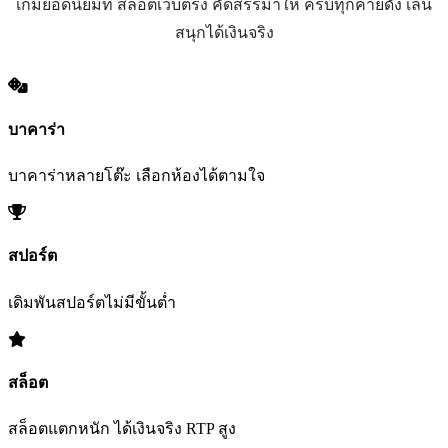
เกมยอดนิยมที่ สล็อตเว็บตรง คัดสรรมาให้ ครบทุกค่ายดัง เล่น
สนุกได้เงินจริง
บาคาร่า
บาคาร่าหลายโต๊ะ เลือกห้องได้ตามใจ
สปอร์ต
เดิมพันสปอร์ตไม่มีขั้นต่ำ
สล็อต
สล็อตแตกหนัก ได้เงินจริง RTP สูง