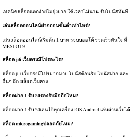
เทคนิคสล็อตแตกง่ายไม่ยุ่งยาก ใช้เวลาไม่นาน รับโบนัสทันที
เล่นสล็อตออนไลน์ฝากถอนขั้นต่ำเท่าไหร่?
เล่นสล็อตออนไลน์เริ่มต้น 1 บาท ระบบออโต้ รวดเร็วทันใจ ที่
MESLOT9
สล็อต jili เว็บตรงมีโปรอะไร?
สล็อต jili เว็บตรงมีโปรมากมาย โบนัสต้อนรับ โบนัสฝาก และ
อื่นๆ อีก สล็อตเว็บตรง
สล็อตฝาก 1 รับ 50รองรับมือถือไหม?
สล็อตฝาก 1 รับ 50เล่นได้ทุกเครื่อง iOS Android เล่นผ่านเว็บได้
สล็อต microgamingปลอดภัยไหม?