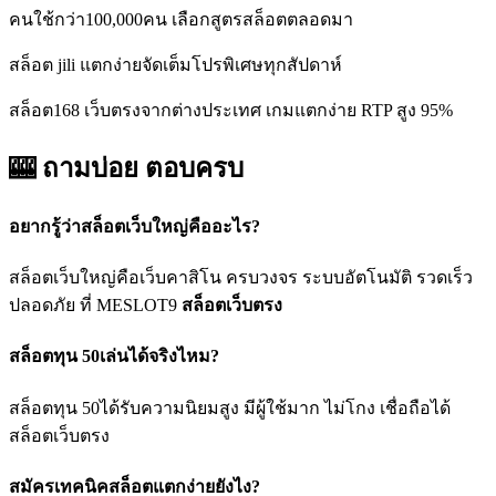
คนใช้กว่า100,000คน เลือกสูตรสล็อตตลอดมา
สล็อต jili แตกง่ายจัดเต็มโปรพิเศษทุกสัปดาห์
สล็อต168 เว็บตรงจากต่างประเทศ เกมแตกง่าย RTP สูง 95%
🎰 ถามบ่อย
ตอบครบ
อยากรู้ว่าสล็อตเว็บใหญ่คืออะไร?
สล็อตเว็บใหญ่คือเว็บคาสิโน ครบวงจร ระบบอัตโนมัติ รวดเร็ว
ปลอดภัย ที่ MESLOT9
สล็อตเว็บตรง
สล็อตทุน 50เล่นได้จริงไหม?
สล็อตทุน 50ได้รับความนิยมสูง มีผู้ใช้มาก ไม่โกง เชื่อถือได้
สล็อตเว็บตรง
สมัครเทคนิคสล็อตแตกง่ายยังไง?