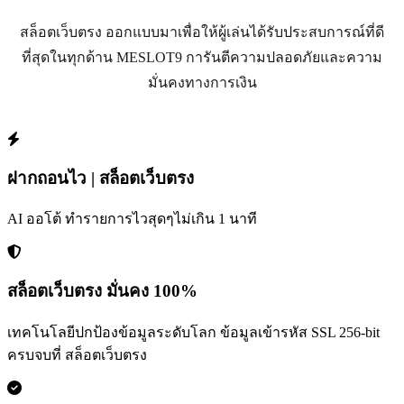
สล็อตเว็บตรง ออกแบบมาเพื่อให้ผู้เล่นได้รับประสบการณ์ที่ดี
ที่สุดในทุกด้าน MESLOT9 การันตีความปลอดภัยและความ
มั่นคงทางการเงิน
ฝากถอนไว | สล็อตเว็บตรง
AI ออโต้ ทำรายการไวสุดๆไม่เกิน 1 นาที
สล็อตเว็บตรง มั่นคง 100%
เทคโนโลยีปกป้องข้อมูลระดับโลก ข้อมูลเข้ารหัส SSL 256-bit
ครบจบที่ สล็อตเว็บตรง