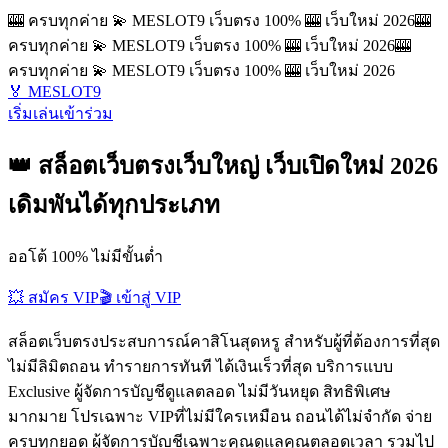
🎰 ครบทุกค่าย 💫 MESLOT9 เว็บตรง 100% 🎰 เว็บใหม่ 2026
🎰
ครบทุกค่าย 💫 MESLOT9 เว็บตรง 100% 🎰 เว็บใหม่ 2026
🎰
ครบทุกค่าย 💫 MESLOT9 เว็บตรง 100% 🎰 เว็บใหม่ 2026
🏅 MESLOT9
เริ่มเล่น
เข้าร่วม
👑 สล็อตเว็บตรงเว็บใหญ่ เว็บเปิดใหม่ 2026
เดิมพันได้ทุกประเภท
ออโต้ 100% ไม่มีขั้นต่ำ
💥 สมัคร VIP
🎬 เข้าสู่ VIP
สล็อตเว็บตรงประสบการณ์คาสิโนสุดหรู สำหรับผู้ที่ต้องการที่สุด
ไม่มีลิมิตถอน ทำรายการทันที ได้เงินเร็วที่สุด บริการแบบ
Exclusive ผู้จัดการบัญชีดูแลตลอด ไม่มีวันหยุด สิทธิพิเศษ
มากมาย โปรเฉพาะ VIPที่ไม่มีใครเหมือน ถอนได้ไม่จำกัด จ่าย
ครบทุกยอด ผู้จัดการบัญชีเฉพาะคุณดูแลคุณตลอดเวลา รวมไป