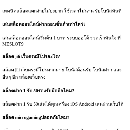
เทคนิคสล็อตแตกง่ายไม่ยุ่งยาก ใช้เวลาไม่นาน รับโบนัสทันที
เล่นสล็อตออนไลน์ฝากถอนขั้นต่ำเท่าไหร่?
เล่นสล็อตออนไลน์เริ่มต้น 1 บาท ระบบออโต้ รวดเร็วทันใจ ที่
MESLOT9
สล็อต jili เว็บตรงมีโปรอะไร?
สล็อต jili เว็บตรงมีโปรมากมาย โบนัสต้อนรับ โบนัสฝาก และ
อื่นๆ อีก สล็อตเว็บตรง
สล็อตฝาก 1 รับ 50รองรับมือถือไหม?
สล็อตฝาก 1 รับ 50เล่นได้ทุกเครื่อง iOS Android เล่นผ่านเว็บได้
สล็อต microgamingปลอดภัยไหม?