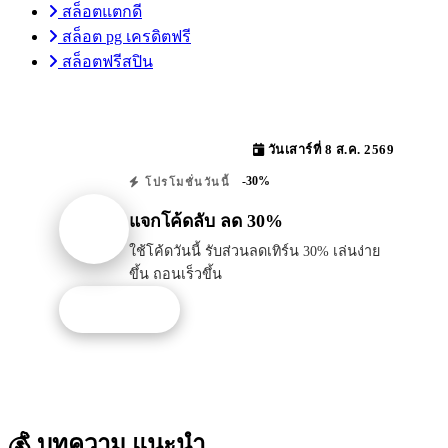
สล็อตแตกดี
สล็อต pg เครดิตฟรี
สล็อตฟรีสปิน
วันเสาร์ที่ 8 ส.ค. 2569
-30%
โปรโมชั่นวันนี้
แจกโค้ดลับ ลด 30%
ใช้โค้ดวันนี้ รับส่วนลดเทิร์น 30% เล่นง่าย
ขึ้น ถอนเร็วขึ้น
รับโปรนี้
💰 บทความ
แนะนำ