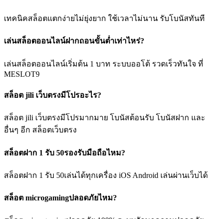
เทคนิคสล็อตแตกง่ายไม่ยุ่งยาก ใช้เวลาไม่นาน รับโบนัสทันที
เล่นสล็อตออนไลน์ฝากถอนขั้นต่ำเท่าไหร่?
เล่นสล็อตออนไลน์เริ่มต้น 1 บาท ระบบออโต้ รวดเร็วทันใจ ที่
MESLOT9
สล็อต jili เว็บตรงมีโปรอะไร?
สล็อต jili เว็บตรงมีโปรมากมาย โบนัสต้อนรับ โบนัสฝาก และ
อื่นๆ อีก สล็อตเว็บตรง
สล็อตฝาก 1 รับ 50รองรับมือถือไหม?
สล็อตฝาก 1 รับ 50เล่นได้ทุกเครื่อง iOS Android เล่นผ่านเว็บได้
สล็อต microgamingปลอดภัยไหม?