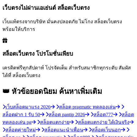
เว็บตรงไม่ผ่านเอเย่นต์ สล็อตเว็บตรง
เว็บแท้ตรงจากบริษัท มั่นคงปลอดภัย ไม่โกง สล็อตเว็บตรง
พร้อมให้บริการ
สล็อตเว็บตรง โปรโมชั่นเพียบ
เครดิตฟรีทุกสัปดาห์ โปรจัดเต็ม สำหรับสมาชิกทุกระดับ สัมผัส
ได้ที่ สล็อตเว็บตรง
👑 หัวข้อยอดนิยม
ค้นหาเพิ่มเติม
เว็บสล็อตมาแรง 2026
สล็อต pragmatic ทดลองเล่น
สล็อตฝาก 1 รับ 50
สล็อต pantip 2026
สล็อต777
สล็อต
ทดลองเล่น pg
สล็อตแตกง่าย
สล็อตแตกง่าย ได้เงินจริง
สล็อตค่ายใหม่
สล็อตแนะนำเพื่อน
สล็อตเว็บนอก