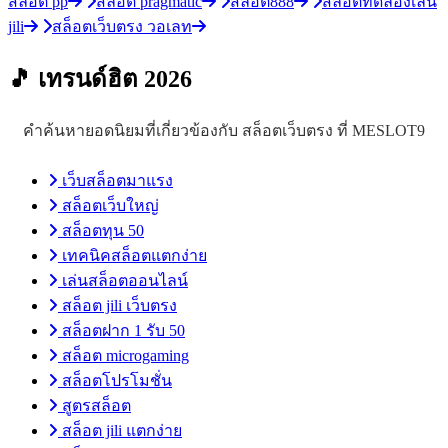
สล็อต pp
สล็อต pragmatic
สล็อต888
สล็อตทดลองเล่น
jili
สล็อตเว็บตรง วอเลท
🎵 เทรนด์ฮิต
2026
คำค้นหายอดนิยมที่เกี่ยวข้องกับ สล็อตเว็บตรง ที่ MESLOT9
เว็บสล็อตมาแรง
สล็อตเว็บใหญ่
สล็อตทุน 50
เทคนิคสล็อตแตกง่าย
เล่นสล็อตออนไลน์
สล็อต jili เว็บตรง
สล็อตฝาก 1 รับ 50
สล็อต microgaming
สล็อตโปรโมชั่น
สูตรสล็อต
สล็อต jili แตกง่าย