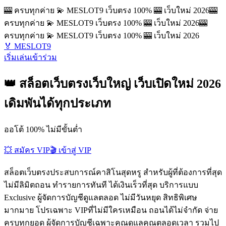
🎰 ครบทุกค่าย 💫 MESLOT9 เว็บตรง 100% 🎰 เว็บใหม่ 2026
🎰
ครบทุกค่าย 💫 MESLOT9 เว็บตรง 100% 🎰 เว็บใหม่ 2026
🎰
ครบทุกค่าย 💫 MESLOT9 เว็บตรง 100% 🎰 เว็บใหม่ 2026
🏅 MESLOT9
เริ่มเล่น
เข้าร่วม
👑 สล็อตเว็บตรงเว็บใหญ่ เว็บเปิดใหม่ 2026
เดิมพันได้ทุกประเภท
ออโต้ 100% ไม่มีขั้นต่ำ
💥 สมัคร VIP
🎬 เข้าสู่ VIP
สล็อตเว็บตรงประสบการณ์คาสิโนสุดหรู สำหรับผู้ที่ต้องการที่สุด
ไม่มีลิมิตถอน ทำรายการทันที ได้เงินเร็วที่สุด บริการแบบ
Exclusive ผู้จัดการบัญชีดูแลตลอด ไม่มีวันหยุด สิทธิพิเศษ
มากมาย โปรเฉพาะ VIPที่ไม่มีใครเหมือน ถอนได้ไม่จำกัด จ่าย
ครบทุกยอด ผู้จัดการบัญชีเฉพาะคุณดูแลคุณตลอดเวลา รวมไป