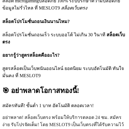
สล็อต microgamingปลอดภัย 100% ระบบรักษาความปลอดภัย
ข้อมูลไม่รั่วไหล ที่ MESLOT9
สล็อตเว็บตรง
สล็อตโปรโมชั่นถอนเงินนานไหม?
สล็อตโปรโมชั่นถอนเร็ว ระบบออโต้ ไม่เกิน 30 วินาที
สล็อตเว็บ
ตรง
อยากรู้ว่าสูตรสล็อตคืออะไร?
สูตรสล็อตเป็นเว็บพนันออนไลน์ ยอดนิยม ระบบอัตโนมัติ ทันใจ
มั่นคง ที่ MESLOT9
🎯 อย่าพลาดโอกาสทองนี้!
สมัครทันที! ขั้นต่ำ 1 บาท อัตโนมัติ ตลอดเวลา!
อย่าพลาด! สล็อตเว็บตรง พร้อมให้บริการตลอด 24 ชม. สมัคร
ง่าย รับโปรจัดเต็ม! โดย MESLOT9 เป็นเว็บตรงที่ได้รับความไว้