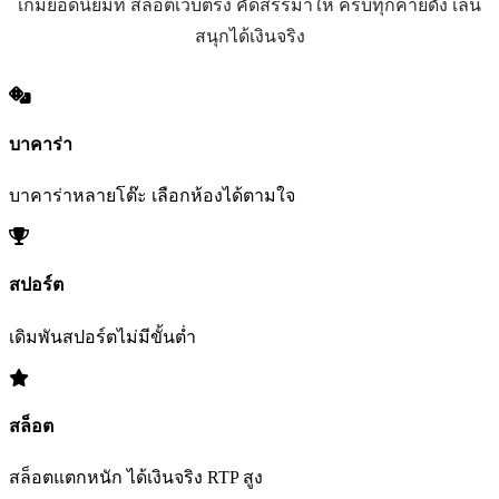
เกมยอดนิยมที่ สล็อตเว็บตรง คัดสรรมาให้ ครบทุกค่ายดัง เล่น
สนุกได้เงินจริง
บาคาร่า
บาคาร่าหลายโต๊ะ เลือกห้องได้ตามใจ
สปอร์ต
เดิมพันสปอร์ตไม่มีขั้นต่ำ
สล็อต
สล็อตแตกหนัก ได้เงินจริง RTP สูง