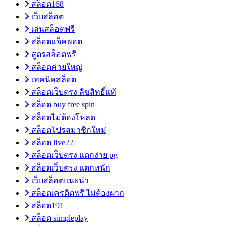
สล็อต168
เว็บสล็อต
เล่นสล็อตฟรี
สล็อตแจ็คพอต
สูตรสล็อตฟรี
สล็อตค่ายใหญ่
เทคนิคสล็อต
สล็อตเว็บตรง ลิขสิทธิ์แท้
สล็อต buy free spin
สล็อตไม่ต้องโหลด
สล็อตโปรสมาชิกใหม่
สล็อต live22
สล็อตเว็บตรง แตกง่าย pg
สล็อตเว็บตรง แตกหนัก
เว็บสล็อตแนะนำ
สล็อตเครดิตฟรี ไม่ต้องฝาก
สล็อต191
สล็อต simpleplay