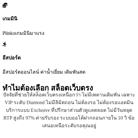
เกมมินิ
Plinkoเกมมินิมาแรง
อีสปอร์ต
อีสปอร์ตออนไลน์ ค่าน้ำเยี่ยม เดิมพันสด
ทำไมต้องเลือก
สล็อตเว็บตรง
ปัจจัยที่ช่วยให้สล็อตเว็บตรงเหนือกว่า ไม่มีเพดานเดิมพัน เฉพาะ
VIP ระดับ Diamond ไม่มีลิมิตถอน ไม่ต้องรอ ไม่ต้องรอแอดมิน
บริการแบบ Exclusive ที่ปรึกษาส่วนตัวดูแลตลอด ไม่มีวันหยุด
RTP สูงถึง 97% ค่ายรับรอง ระบบออโต้ฝากถอนภายใน 10 วิ ข้อ
เสนอเหนือระดับรอคุณอยู่