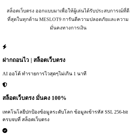
สล็อตเว็บตรง ออกแบบมาเพื่อให้ผู้เล่นได้รับประสบการณ์ที่ดี
ที่สุดในทุกด้าน MESLOT9 การันตีความปลอดภัยและความ
มั่นคงทางการเงิน
ฝากถอนไว | สล็อตเว็บตรง
AI ออโต้ ทำรายการไวสุดๆไม่เกิน 1 นาที
สล็อตเว็บตรง มั่นคง 100%
เทคโนโลยีปกป้องข้อมูลระดับโลก ข้อมูลเข้ารหัส SSL 256-bit
ครบจบที่ สล็อตเว็บตรง